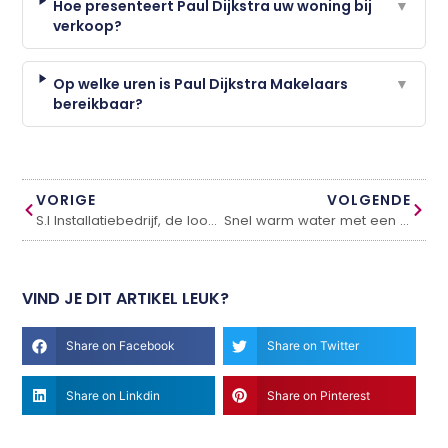
Hoe presenteert Paul Dijkstra uw woning bij
▼
verkoop?
Op welke uren is Paul Dijkstra Makelaars
▼
bereikbaar?
VORIGE
VOLGENDE
S.I Installatiebedrijf, de loodgieter in Amsterdam zonder voorrijkosten
Snel warm water met een doorstromer-elektrische water verwarmer
VIND JE DIT ARTIKEL LEUK?
Share on Facebook
Share on Twitter
Share on Linkdin
Share on Pinterest