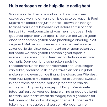
Huis verkopen en de hulp die je nodig hebt
Voor wie in de Utrecht woont, in het bezit is van een
exclusieve woning en van plan is deze te verkopen is Paul
Dijkstra Makelaars het juiste adres. Hoewel de nodige
(online) makelaars beweren dat iedereen zijn of haar
huis zelf kan verkopen, zijn wij van mening dat een huis
goed verkopen een vak apart is. Een vak dat wij als geen
ander beheersen gezien onze jarenlange ervaring in dit
segment. Met het inschakelen van een expert weet je
zeker dat je de juiste keuze maakt en er geen zaken over
het hoofd worden gezien. Een woning verkopen is
namelijk veel meer dan alleen het onderhandelen over
een prijs. Denk aan juridische zaken zoals het
koopcontract, ontbindende voorwaarden, uitsluitingen
van zaken, onderhoudskundige zaken en natuurlijk het
maken en naleven van de financiële afspraken. Wie kiest
voor Paul Dijkstra Makelaars kiest niet alleen voor kwaliteit
in de formele aspecten, ook de presentatie van de
woning wordt grondig aangepakt. Een professionele
fotograaf zorgt er voor dat jouw woning er goed op komt
te staan. Daarnaast wordt de mogelijkheid geboden tot
het tonen van full color plattegronden en kunnen er 3D
tekeningen meegeleverd worden. Hierdoor kunnen