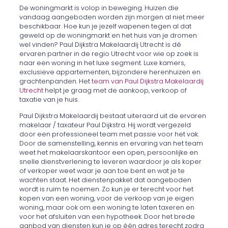
De woningmarkt is volop in beweging. Huizen die
vandaag aangeboden worden zijn morgen al niet meer
beschikbaar. Hoe kun je jezelf wapenen tegen al dat
geweld op de woningmarkt en het huis van je dromen
wel vinden? Paul Dijkstra Makelaardij Utrecht is dé
ervaren partner in de regio Utrecht voor wie op zoek is
naar een woning in het luxe segment. Luxe kamers,
exclusieve appartementen, bijzondere herenhuizen en
grachtenpanden. Het
team van Paul Dijkstra Makelaardij
Utrecht
helpt je graag met de aankoop, verkoop of
taxatie van je huis.
Paul Dijkstra Makelaardij bestaat uiteraard uit de ervaren
makelaar / taxateur Paul Dijkstra. Hij wordt vergezeld
door een professioneel team met passie voor het vak.
Door de samenstelling, kennis en ervaring van het team
weet het makelaarskantoor een open, persoonlijke en
snelle dienstverlening te leveren waardoor je als koper
of verkoper weet waar je aan toe bent en wat je te
wachten staat. Het dienstenpakket dat aangeboden
wordt is ruim te noemen. Zo kun je er terecht voor het
kopen van een woning, voor de verkoop van je eigen
woning, maar ook om een woning te laten taxeren en
voor het afsluiten van een hypotheek. Door het brede
aanbod van diensten kun je op één adres terecht zodra