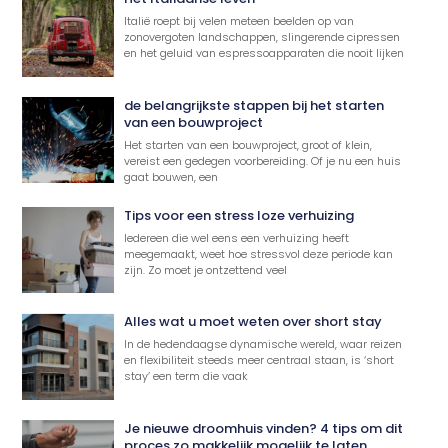
Italië roept bij velen meteen beelden op van
zonovergoten landschappen, slingerende cipressen
en het geluid van espressoapparaten die nooit lijken
de belangrijkste stappen bij het starten
van een bouwproject
Het starten van een bouwproject, groot of klein,
vereist een gedegen voorbereiding. Of je nu een huis
gaat bouwen, een
Tips voor een stress loze verhuizing
Iedereen die wel eens een verhuizing heeft
meegemaakt, weet hoe stressvol deze periode kan
zijn. Zo moet je ontzettend veel
Alles wat u moet weten over short stay
In de hedendaagse dynamische wereld, waar reizen
en flexibiliteit steeds meer centraal staan, is ‘short
stay’ een term die vaak
Je nieuwe droomhuis vinden? 4 tips om dit
proces zo makkelijk mogelijk te laten