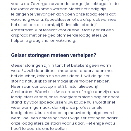
voor u op. Ze zorgen ervoor dat dergelijke lekkages in de
toekomst voorkomen worden. Mocht het nodig zijn
leidingen te vervangen dan doen onze loodgieters dat
vakkundig voor u. Spoedklussen of op afspraak wanneer
het u het beste uitkomt, bij S.I. Installatiebedrijf
Amsterdam kunt terecht voor allebei. Maak gerust een
afspraak met onze gediplomeerde loodgieters. Ze
helpen u graag snel en vakkundig.
Geiser storingen meteen verhelpen?
Geiser storingen zijn irritant, het betekent geen warm
water! U zult daar direct hinder door ondervinden met
het douchen, koken en de was doen. U wilt de geiser
storing natuurlijk zo snel mogelijk verholpen hebben.
Neem dan contact op met S.I. Installatiebedrijf
Amsterdam. Woont u in Amsterdam of regio dan zijn onze
loodgieters er snel, onze loodgieters staan dag en nacht
stand-by voor spoedklussen! Uw koude huis wordt snel
weer warm gemaakt, dankzij onze professionele
loodgieters. U kunt rekenen op nauwkeurig afgeleverd
werk. Snel een oplossing voor uw geiser storingen dankzij
onze loodgieters, ze staan voor u klaar. Het enige wat u
hoeft te doen, is ons te bellen.