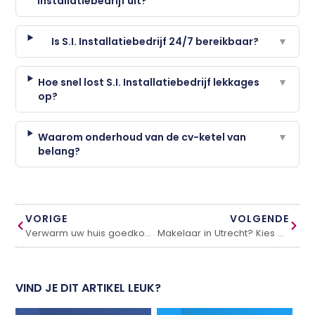
Installatiebedrijf uit?
Is S.I. Installatiebedrijf 24/7 bereikbaar?
▼
Hoe snel lost S.I. Installatiebedrijf lekkages
▼
op?
Waarom onderhoud van de cv-ketel van
▼
belang?
VORIGE
VOLGENDE
Verwarm uw huis goedkoop met een elektrische kachel
Makelaar in Utrecht? Kies Paul Dijkstra
VIND JE DIT ARTIKEL LEUK?