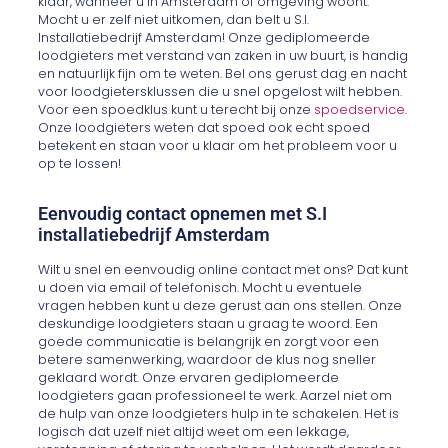
klaar, wanneer u in Amsterdam of omgeving woont.
Mocht u er zelf niet uitkomen, dan belt u S.I.
Installatiebedrijf Amsterdam! Onze gediplomeerde
loodgieters met verstand van zaken in uw buurt, is handig
en natuurlijk fijn om te weten. Bel ons gerust dag en nacht
voor loodgietersklussen die u snel opgelost wilt hebben.
Voor een spoedklus kunt u terecht bij onze
spoedservice
.
Onze loodgieters weten dat spoed ook echt spoed
betekent en staan voor u klaar om het probleem voor u
op te lossen!
Eenvoudig contact opnemen met S.I
installatiebedrijf Amsterdam
Wilt u snel en eenvoudig online contact met ons? Dat kunt
u doen via email of telefonisch. Mocht u eventuele
vragen hebben kunt u deze gerust aan ons stellen. Onze
deskundige loodgieters staan u graag te woord. Een
goede communicatie is belangrijk en zorgt voor een
betere samenwerking, waardoor de klus nog sneller
geklaard wordt. Onze ervaren gediplomeerde
loodgieters gaan professioneel te werk. Aarzel niet om
de hulp van onze loodgieters hulp in te schakelen. Het is
logisch dat uzelf niet altijd weet om een lekkage,