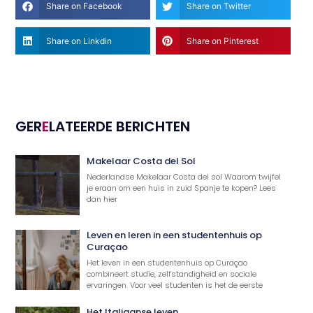
Share on Facebook
Share on Twitter
Share on Linkdin
Share on Pinterest
GER
E
LATEERDE BERICHTEN
Makelaar Costa del Sol
Nederlandse Makelaar Costa del sol Waarom twijfel
je eraan om een huis in zuid Spanje te kopen? Lees
dan hier
Leven en leren in een studentenhuis op
Curaçao
Het leven in een studentenhuis op Curaçao
combineert studie, zelfstandigheid en sociale
ervaringen. Voor veel studenten is het de eerste
Het Italiaanse leven