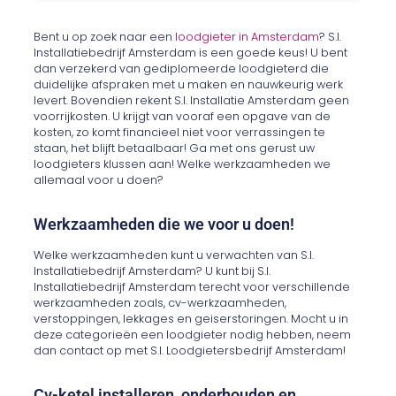
Bent u op zoek naar een
loodgieter in Amsterdam
? S.I.
Installatiebedrijf Amsterdam is een goede keus! U bent
dan verzekerd van gediplomeerde loodgieterd die
duidelijke afspraken met u maken en nauwkeurig werk
levert. Bovendien rekent S.I. Installatie Amsterdam geen
voorrijkosten. U krijgt van vooraf een opgave van de
kosten, zo komt financieel niet voor verrassingen te
staan, het blijft betaalbaar! Ga met ons gerust uw
loodgieters klussen aan! Welke werkzaamheden we
allemaal voor u doen?
Werkzaamheden die we voor u doen!
Welke werkzaamheden kunt u verwachten van S.I.
Installatiebedrijf Amsterdam? U kunt bij S.I.
Installatiebedrijf Amsterdam terecht voor verschillende
werkzaamheden zoals, cv-werkzaamheden,
verstoppingen, lekkages en geiserstoringen. Mocht u in
deze categorieën een loodgieter nodig hebben, neem
dan contact op met S.I. Loodgietersbedrijf Amsterdam!
Cv-ketel installeren, onderhouden en