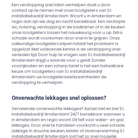
Een verstopping snel laten verhelpen doet u door
contact op te nemen met onze loodgieters van S.I.
installatiebedrijf Amsterdam. Woont u in Amsterdam en
regio dan zijn we dag en nacht bereikbaar. Een verstopte
wc, riolering, verstopping in de badkamer of in de keuken
onze loodgieters lossen het nauwkeurig voor u op. Extra
schade wordt voorkomen door snel in te grijpen. Onze
vakkundige loodgieters blijven totdat het probleem is
opgelost. Met voldoende kennis is de verstopping snel
verleden tijd. Door hulp te vragen aan S.I. Installatiebedrijf
Amsterdam krijgt u waarde voor u geld! Zonder
voorrijkosten en een scherp tarief is het een betaalbare
keuze om loodgieters van S.I. installatiebedrijf
Amsterdam uw loodgieterswerkzaamheden de
verstopping te verhelpen.
Onverwachte lekkages snel oplossen?
Vervelende onverwachte lekkages? Aarzel niet en bel S.I.
Installatiebedrijf Amsterdam! 24/7 bereikbaar wanneer u
in Amsterdam en regio woont. Dit telt voor water- en gas
lekkages. Door snel te handelen voorkomt u veel schade.
Lekkage in douche, keuken, kelder of vloerverwarming S.I.
installatiebedrijf Amsterdam lost het zo snel mogelijk