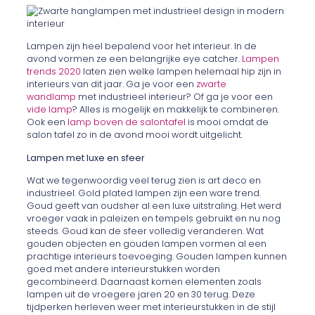
Lampen zijn heel bepalend voor het interieur. In de
avond vormen ze een belangrijke eye catcher.
Lampen
trends 2020
laten zien welke lampen helemaal hip zijn in
interieurs van dit jaar. Ga je voor een
zwarte
wandlamp
met industrieel interieur? Of ga je voor een
vide lamp
? Alles is mogelijk en makkelijk te combineren.
Ook een
lamp boven de salontafel
is mooi omdat de
salon tafel zo in de avond mooi wordt uitgelicht.
Lampen met luxe en sfeer
Wat we tegenwoordig veel terug zien is art deco en
industrieel. Gold plated lampen zijn een ware trend.
Goud geeft van oudsher al een luxe uitstraling. Het werd
vroeger vaak in paleizen en tempels gebruikt en nu nog
steeds. Goud kan de sfeer volledig veranderen. Wat
gouden objecten en gouden lampen vormen al een
prachtige interieurs toevoeging. Gouden lampen kunnen
goed met andere interieurstukken worden
gecombineerd. Daarnaast komen elementen zoals
lampen uit de vroegere jaren 20 en 30 terug. Deze
tijdperken herleven weer met interieurstukken in de stijl