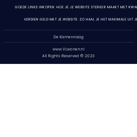
GOEDE LINKS INKOPEN: HOE JE JE WEBSITE STERKER MAAKT MET KWA
VERDIEN GELD MET JE WEBSITE: ZO HAAL JE HET MAXIMALE UIT 
De Kamervraag
www.VLwonen.nl
All Rights Reserved © 2023