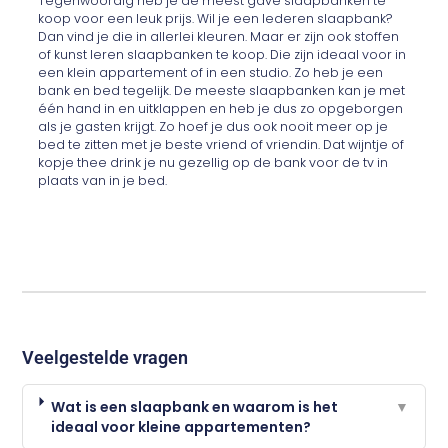
Tegenwoordig heb je de meest gave slaapbanken te
koop voor een leuk prijs. Wil je een lederen slaapbank?
Dan vind je die in allerlei kleuren. Maar er zijn ook stoffen
of kunst leren slaapbanken te koop. Die zijn ideaal voor in
een klein appartement of in een studio. Zo heb je een
bank en bed tegelijk. De meeste slaapbanken kan je met
één hand in en uitklappen en heb je dus zo opgeborgen
als je gasten krijgt. Zo hoef je dus ook nooit meer op je
bed te zitten met je beste vriend of vriendin. Dat wijntje of
kopje thee drink je nu gezellig op de bank voor de tv in
plaats van in je bed.
Veelgestelde vragen
Wat is een slaapbank en waarom is het
▼
ideaal voor kleine appartementen?