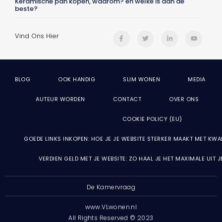
Keramische pan kopen, waarom? en welke is dan de
beste?
Vind Ons Hier
BLOG
OOK HANDIG
SLIM WONEN
MEDIA
AUTEUR WORDEN
CONTACT
OVER ONS
COOKIE POLICY (EU)
GOEDE LINKS INKOPEN: HOE JE JE WEBSITE STERKER MAAKT MET KWA
VERDIEN GELD MET JE WEBSITE: ZO HAAL JE HET MAXIMALE UIT 
De Kamervraag
www.VLwonen.nl
All Rights Reserved © 2023