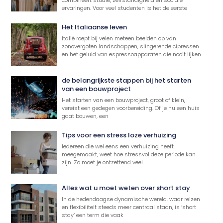
combineert studie, zelfstandigheid en sociale
ervaringen. Voor veel studenten is het de eerste
Het Italiaanse leven
Italië roept bij velen meteen beelden op van
zonovergoten landschappen, slingerende cipressen
en het geluid van espressoapparaten die nooit lijken
de belangrijkste stappen bij het starten
van een bouwproject
Het starten van een bouwproject, groot of klein,
vereist een gedegen voorbereiding. Of je nu een huis
gaat bouwen, een
Tips voor een stress loze verhuizing
Iedereen die wel eens een verhuizing heeft
meegemaakt, weet hoe stressvol deze periode kan
zijn. Zo moet je ontzettend veel
Alles wat u moet weten over short stay
In de hedendaagse dynamische wereld, waar reizen
en flexibiliteit steeds meer centraal staan, is ‘short
stay’ een term die vaak