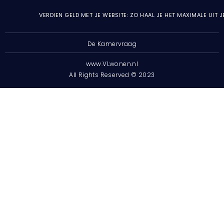
VERDIEN GELD MET JE WEBSITE: ZO HAAL JE HET MAXIMALE UIT 
De Kamervraag
www.VLwonen.nl
All Rights Reserved © 2023