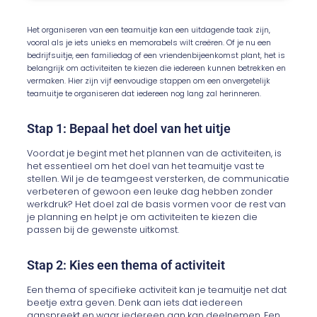
Het organiseren van een teamuitje kan een uitdagende taak zijn,
vooral als je iets unieks en memorabels wilt creëren. Of je nu een
bedrijfsuitje, een familiedag of een vriendenbijeenkomst plant, het is
belangrijk om activiteiten te kiezen die iedereen kunnen betrekken en
vermaken. Hier zijn vijf eenvoudige stappen om een onvergetelijk
teamuitje te organiseren dat iedereen nog lang zal herinneren.
Stap 1: Bepaal het doel van het uitje
Voordat je begint met het plannen van de activiteiten, is
het essentieel om het doel van het teamuitje vast te
stellen. Wil je de teamgeest versterken, de communicatie
verbeteren of gewoon een leuke dag hebben zonder
werkdruk? Het doel zal de basis vormen voor de rest van
je planning en helpt je om activiteiten te kiezen die
passen bij de gewenste uitkomst.
Stap 2: Kies een thema of activiteit
Een thema of specifieke activiteit kan je teamuitje net dat
beetje extra geven. Denk aan iets dat iedereen
aanspreekt en waar iedereen aan kan deelnemen. Een