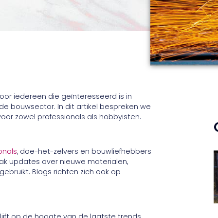
or iedereen die geïnteresseerd is in
 de bouwsector. In dit artikel bespreken we
voor zowel professionals als hobbyisten.
onals
, doe-het-zelvers en bouwliefhebbers
vaak updates over nieuwe materialen,
bruikt. Blogs richten zich ook op
ijft op de hoogte van de laatste trends,