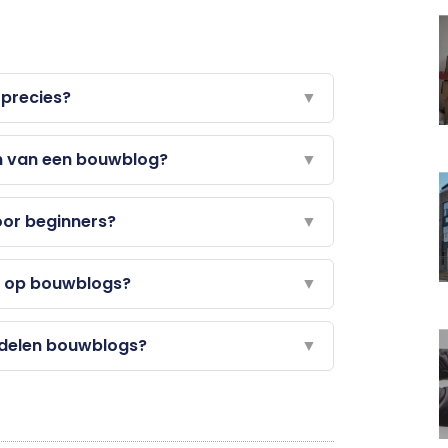
 precies?
▼
en van een bouwblog?
▼
oor beginners?
▼
en op bouwblogs?
▼
delen bouwblogs?
▼