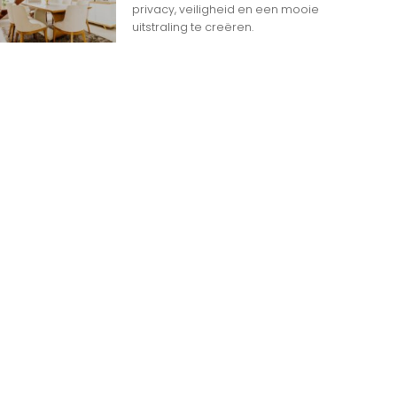
privacy, veiligheid en een mooie
uitstraling te creëren.
n
n op Woon gerelateerde Websites
eheim dat het internet overspoeld wordt door
d aan websites. Met zoveel keuzemogelijkheden
jk
e gids om de productie te maximaliseren