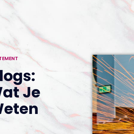
RTEMENT
ogs:
Wat Je
Weten