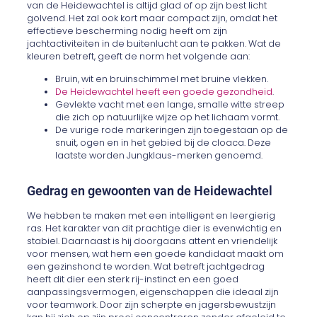
van de Heidewachtel is altijd glad of op zijn best licht
golvend. Het zal ook kort maar compact zijn, omdat het
effectieve bescherming nodig heeft om zijn
jachtactiviteiten in de buitenlucht aan te pakken. Wat de
kleuren betreft, geeft de norm het volgende aan:
Bruin, wit en bruinschimmel met bruine vlekken.
De Heidewachtel heeft een goede gezondheid
.
Gevlekte vacht met een lange, smalle witte streep
die zich op natuurlijke wijze op het lichaam vormt.
De vurige rode markeringen zijn toegestaan op de
snuit, ogen en in het gebied bij de cloaca. Deze
laatste worden Jungklaus-merken genoemd.
Gedrag en gewoonten van de Heidewachtel
We hebben te maken met een intelligent en leergierig
ras. Het karakter van dit prachtige dier is evenwichtig en
stabiel. Daarnaast is hij doorgaans attent en vriendelijk
voor mensen, wat hem een goede kandidaat maakt om
een gezinshond te worden. Wat betreft jachtgedrag
heeft dit dier een sterk rij-instinct en een goed
aanpassingsvermogen, eigenschappen die ideaal zijn
voor teamwork. Door zijn scherpte en jagersbewustzijn