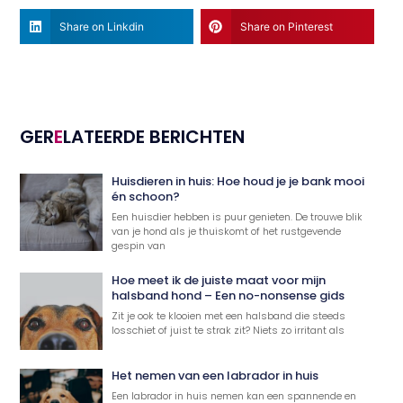
Share on Linkdin
Share on Pinterest
GER
E
LATEERDE BERICHTEN
Huisdieren in huis: Hoe houd je je bank mooi
én schoon?
Een huisdier hebben is puur genieten. De trouwe blik
van je hond als je thuiskomt of het rustgevende
gespin van
Hoe meet ik de juiste maat voor mijn
halsband hond – Een no-nonsense gids
Zit je ook te klooien met een halsband die steeds
losschiet of juist te strak zit? Niets zo irritant als
Het nemen van een labrador in huis
Een labrador in huis nemen kan een spannende en