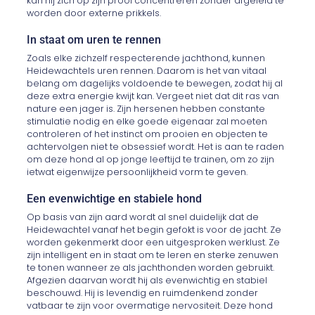
kan hij zich op zijn prooi concentreren zonder afgeleid te
worden door externe prikkels.
In staat om uren te rennen
Zoals elke zichzelf respecterende jachthond, kunnen
Heidewachtels uren rennen. Daarom is het van vitaal
belang om dagelijks voldoende te bewegen, zodat hij al
deze extra energie kwijt kan. Vergeet niet dat dit ras van
nature een jager is. Zijn hersenen hebben constante
stimulatie nodig en elke goede eigenaar zal moeten
controleren of het instinct om prooien en objecten te
achtervolgen niet te obsessief wordt. Het is aan te raden
om deze hond al op jonge leeftijd te trainen, om zo zijn
ietwat eigenwijze persoonlijkheid vorm te geven.
Een evenwichtige en stabiele hond
Op basis van zijn aard wordt al snel duidelijk dat de
Heidewachtel vanaf het begin gefokt is voor de jacht. Ze
worden gekenmerkt door een uitgesproken werklust. Ze
zijn intelligent en in staat om te leren en sterke zenuwen
te tonen wanneer ze als jachthonden worden gebruikt.
Afgezien daarvan wordt hij als evenwichtig en stabiel
beschouwd. Hij is levendig en ruimdenkend zonder
vatbaar te zijn voor overmatige nervositeit. Deze hond