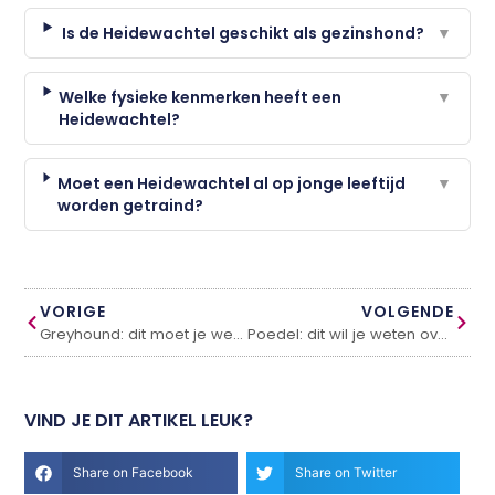
Is de Heidewachtel geschikt als gezinshond?
▼
Welke fysieke kenmerken heeft een
▼
Heidewachtel?
Moet een Heidewachtel al op jonge leeftijd
▼
worden getraind?
VORIGE
VOLGENDE
Greyhound: dit moet je weten over deze hond
Poedel: dit wil je weten over dit dier
VIND JE DIT ARTIKEL LEUK?
Share on Facebook
Share on Twitter