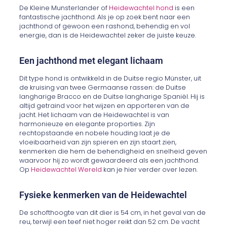
De Kleine Munsterlander of
Heidewachtel hond
is een
fantastische jachthond. Als je op zoek bent naar een
jachthond of gewoon een rashond, behendig en vol
energie, dan is de Heidewachtel zeker de juiste keuze.
Een jachthond met elegant lichaam
Dit type hond is ontwikkeld in de Duitse regio Münster, uit
de kruising van twee Germaanse rassen: de Duitse
langharige Bracco en de Duitse langharige Spaniël. Hij is
altijd getraind voor het wijzen en apporteren van de
jacht. Het lichaam van de Heidewachtel is van
harmonieuze en elegante proporties. Zijn
rechtopstaande en nobele houding laat je de
vloeibaarheid van zijn spieren en zijn staart zien,
kenmerken die hem de behendigheid en snelheid geven
waarvoor hij zo wordt gewaardeerd als een jachthond.
Op
Heidewachtel Wereld
kan je hier verder over lezen.
Fysieke kenmerken van de Heidewachtel
De schofthoogte van dit dier is 54 cm, in het geval van de
reu, terwijl een teef niet hoger reikt dan 52 cm. De vacht