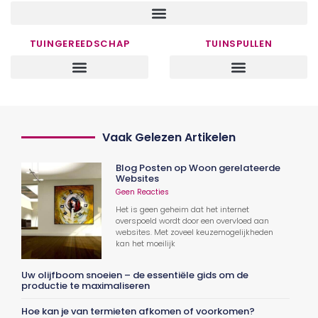
TUINGEREEDSCHAP
TUINSPULLEN
Vaak Gelezen Artikelen
Blog Posten op Woon gerelateerde
Websites
Geen Reacties
Het is geen geheim dat het internet
overspoeld wordt door een overvloed aan
websites. Met zoveel keuzemogelijkheden
kan het moeilijk
Uw olijfboom snoeien – de essentiële gids om de
productie te maximaliseren
Hoe kan je van termieten afkomen of voorkomen?