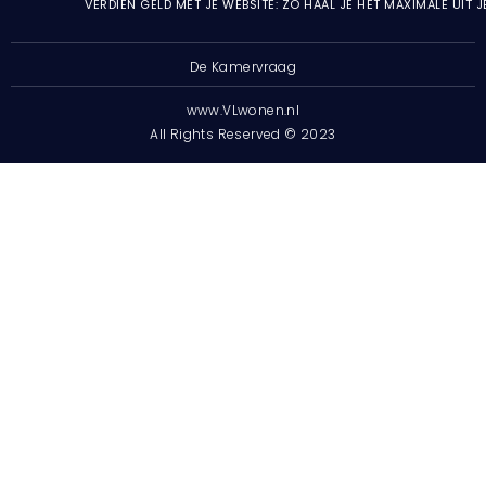
VERDIEN GELD MET JE WEBSITE: ZO HAAL JE HET MAXIMALE UIT 
De Kamervraag
www.VLwonen.nl
All Rights Reserved © 2023