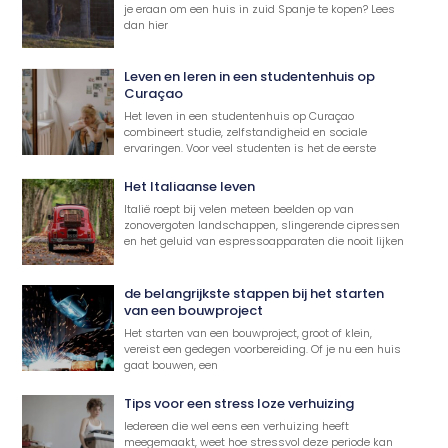
je eraan om een huis in zuid Spanje te kopen? Lees
dan hier
Leven en leren in een studentenhuis op
Curaçao
Het leven in een studentenhuis op Curaçao
combineert studie, zelfstandigheid en sociale
ervaringen. Voor veel studenten is het de eerste
Het Italiaanse leven
Italië roept bij velen meteen beelden op van
zonovergoten landschappen, slingerende cipressen
en het geluid van espressoapparaten die nooit lijken
de belangrijkste stappen bij het starten
van een bouwproject
Het starten van een bouwproject, groot of klein,
vereist een gedegen voorbereiding. Of je nu een huis
gaat bouwen, een
Tips voor een stress loze verhuizing
Iedereen die wel eens een verhuizing heeft
meegemaakt, weet hoe stressvol deze periode kan