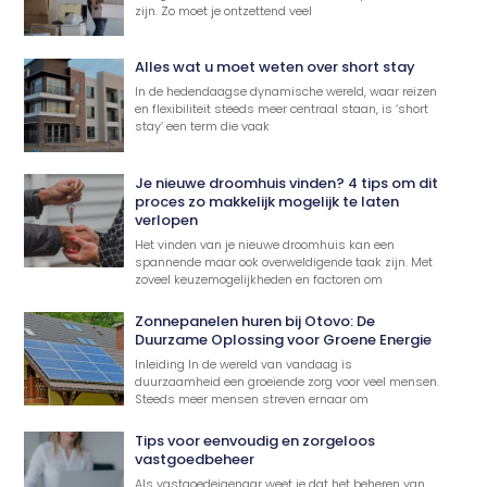
zijn. Zo moet je ontzettend veel
Alles wat u moet weten over short stay
In de hedendaagse dynamische wereld, waar reizen
en flexibiliteit steeds meer centraal staan, is ‘short
stay’ een term die vaak
Je nieuwe droomhuis vinden? 4 tips om dit
proces zo makkelijk mogelijk te laten
verlopen
Het vinden van je nieuwe droomhuis kan een
spannende maar ook overweldigende taak zijn. Met
zoveel keuzemogelijkheden en factoren om
Zonnepanelen huren bij Otovo: De
Duurzame Oplossing voor Groene Energie
Inleiding In de wereld van vandaag is
duurzaamheid een groeiende zorg voor veel mensen.
Steeds meer mensen streven ernaar om
Tips voor eenvoudig en zorgeloos
vastgoedbeheer
Als vastgoedeigenaar weet je dat het beheren van