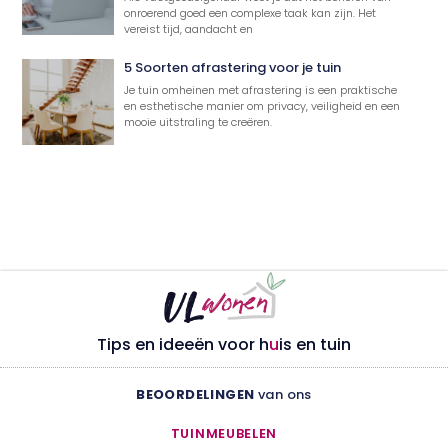
onroerend goed een complexe taak kan zijn. Het
vereist tijd, aandacht en
5 Soorten afrastering voor je tuin
Je tuin omheinen met afrastering is een praktische
en esthetische manier om privacy, veiligheid en een
mooie uitstraling te creëren.
Tips en ideeën voor h
u
is en tuin
BEOORDELINGEN
van ons
TUINMEUBELEN