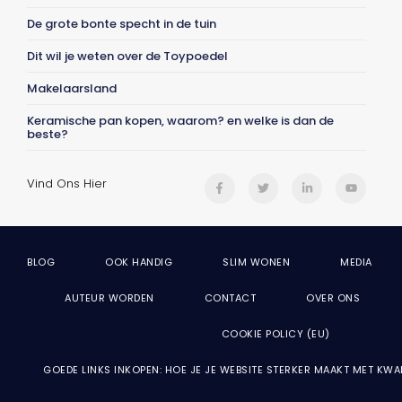
De grote bonte specht in de tuin
Dit wil je weten over de Toypoedel
Makelaarsland
Keramische pan kopen, waarom? en welke is dan de
beste?
Vind Ons Hier
BLOG
OOK HANDIG
SLIM WONEN
MEDIA
AUTEUR WORDEN
CONTACT
OVER ONS
COOKIE POLICY (EU)
GOEDE LINKS INKOPEN: HOE JE JE WEBSITE STERKER MAAKT MET KWA