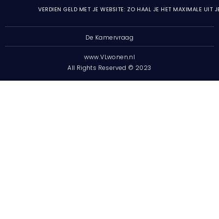
VERDIEN GELD MET JE WEBSITE: ZO HAAL JE HET MAXIMALE UIT 
De Kamervraag
www.VLwonen.nl
All Rights Reserved © 2023