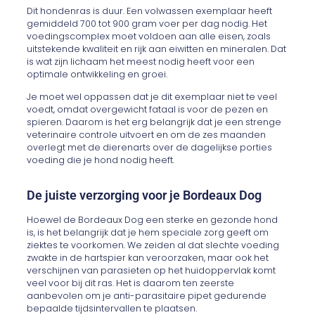
Dit hondenras is duur. Een volwassen exemplaar heeft
gemiddeld 700 tot 900 gram voer per dag nodig. Het
voedingscomplex moet voldoen aan alle eisen, zoals
uitstekende kwaliteit en rijk aan eiwitten en mineralen. Dat
is wat zijn lichaam het meest nodig heeft voor een
optimale ontwikkeling en groei.
Je moet wel oppassen dat je dit exemplaar niet te veel
voedt, omdat overgewicht fataal is voor de pezen en
spieren. Daarom is het erg belangrijk dat je een strenge
veterinaire controle uitvoert en om de zes maanden
overlegt met de dierenarts over de dagelijkse porties
voeding die je hond nodig heeft.
De juiste verzorging voor je Bordeaux Dog
Hoewel de Bordeaux Dog een sterke en gezonde hond
is, is het belangrijk dat je hem speciale zorg geeft om
ziektes te voorkomen. We zeiden al dat slechte voeding
zwakte in de hartspier kan veroorzaken, maar ook het
verschijnen van parasieten op het huidoppervlak komt
veel voor bij dit ras. Het is daarom ten zeerste
aanbevolen om je anti-parasitaire pipet gedurende
bepaalde tijdsintervallen te plaatsen.