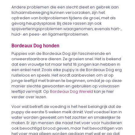
Andere problemen die een slecht dieet en gebrek aan
lichaamsbeweging kunnen veroorzaken, zijn het
optreden van botproblemen tijdens de groei, met als
gevolg heupdysplasie. Bij deze rassen zijn ook
spijsverteringsproblemen waargenomen, evenals hart-,
huid- en pees- en ligamentproblemen.
Bordeaux Dog honden
Puppies van de Bordeaux Dog zijn fascinerende en
onweerstaanbare dieren. Ze groeien snel. Het is bekend
dat een vrouwtje tot maar liefst 18 jongen kan hebben in
een enkel nest. Zoals elke puppy is de Bordeaux Dog erg
rusteloos en speels. Het wordt aanbevolen om al op
jonge leeftijd met trainen te beginnen, omdat je op deze
manier slechte gewoonten en gebruiken op volwassen
leeftijd vermijdt. Op
Bordeaux Dog Wereld
kan je hier
verder over lezen.
Voor wat betreft de voeding is het heel belangrijk dat de
puppy de eerste 5 weken melk drinkt. Vast voedsel kan in
water worden geweekt om het zachter en smakelijker te
maken. Er zijn mensen die naast het voer voor huisdieren
ook bevochtigd brood geven, maar het bevochtigen van
het voer mag alleen worden gedaan met wat er op dat