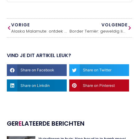
VORIGE
VOLGENDE
Alaska Malamute: ontdek deze hond
Border Terriër: geweldig lieve honden voor het gezin
VIND JE DIT ARTIKEL LEUK?
Share on Facebook
Share on Twitter
Share on Linkdin
Share on Pinterest
GER
E
LATEERDE BERICHTEN
Huisdieren in huis: Hoe houd je je bank mooi