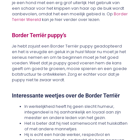
je een hond met een erg grof uiterlijk. Het gebruik van
een schaar voor het knippen van haar op de buik wordt
aanbevolen, omdat het een moeilijk gebied is. Op
Border
Terriër Wereld
kan je hier verder over lezen.
Border Terriër puppy’s
Je hebt zojuist een Border Terriër puppy geadopteerd
en het is vreugde en geluk in je huis! Maar nu moet je het
serieus nemen en om te beginnen moet je het goed
voeden. Weet dat je puppy goed voeren hem de kans
geeft om goed te groeien, mooie spieren en een goede
botstructuur te ontwikkelen. Zorg er echter voor dat je
puppy niet te zwaar wordt.
Interessante weetjes over de Border Terriër
In werkelijkheid heeft hij geen slecht humeur,
integendeel is hij aanhankelijk en loyaal aan zijn
meester en andere leden van het gezin.
Het is beter dat hij niet samenwoont met huiskatten
of met andere mannetjes.
Hij is echt een harde werker, respectvol en