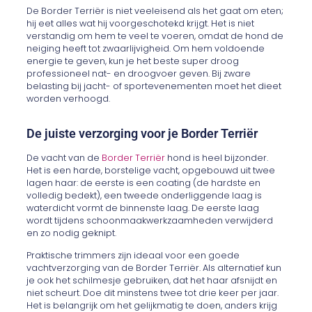
De Border Terriër is niet veeleisend als het gaat om eten;
hij eet alles wat hij voorgeschotekd krijgt. Het is niet
verstandig om hem te veel te voeren, omdat de hond de
neiging heeft tot zwaarlijvigheid. Om hem voldoende
energie te geven, kun je het beste super droog
professioneel nat- en droogvoer geven. Bij zware
belasting bij jacht- of sportevenementen moet het dieet
worden verhoogd.
De juiste verzorging voor je Border Terriër
De vacht van de
Border Terriër
hond is heel bijzonder.
Het is een harde, borstelige vacht, opgebouwd uit twee
lagen haar: de eerste is een coating (de hardste en
volledig bedekt), een tweede onderliggende laag is
waterdicht vormt de binnenste laag. De eerste laag
wordt tijdens schoonmaakwerkzaamheden verwijderd
en zo nodig geknipt.
Praktische trimmers zijn ideaal voor een goede
vachtverzorging van de Border Terriër. Als alternatief kun
je ook het schilmesje gebruiken, dat het haar afsnijdt en
niet scheurt. Doe dit minstens twee tot drie keer per jaar.
Het is belangrijk om het gelijkmatig te doen, anders krijg