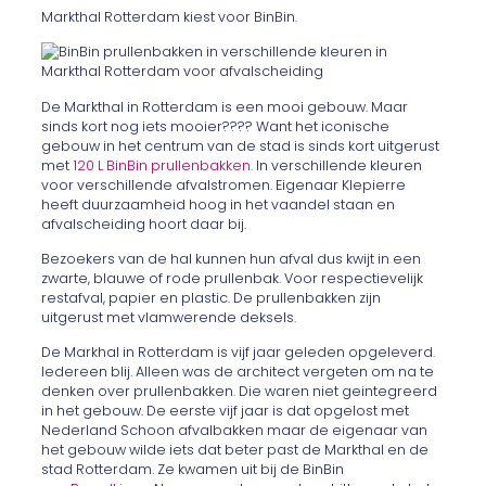
Markthal Rotterdam kiest voor BinBin.
De Markthal in Rotterdam is een mooi gebouw. Maar
sinds kort nog iets mooier???? Want het iconische
gebouw in het centrum van de stad is sinds kort uitgerust
met
120 L BinBin prullenbakken
. In verschillende kleuren
voor verschillende afvalstromen. Eigenaar Klepierre
heeft duurzaamheid hoog in het vaandel staan en
afvalscheiding hoort daar bij.
Bezoekers van de hal kunnen hun afval dus kwijt in een
zwarte, blauwe of rode prullenbak. Voor respectievelijk
restafval, papier en plastic. De prullenbakken zijn
uitgerust met vlamwerende deksels.
De Markhal in Rotterdam is vijf jaar geleden opgeleverd.
Iedereen blij. Alleen was de architect vergeten om na te
denken over prullenbakken. Die waren niet geintegreerd
in het gebouw. De eerste vijf jaar is dat opgelost met
Nederland Schoon afvalbakken maar de eigenaar van
het gebouw wilde iets dat beter past de Markthal en de
stad Rotterdam. Ze kwamen uit bij de BinBin