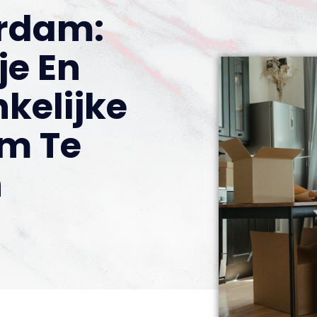
rdam:
je En
kelijke
m Te
n