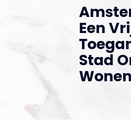
Amste
Een Vri
Toegan
Stad O
Wone