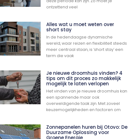
deze periode kan zijn. Zo moet je
ontzettend veel
Alles wat u moet weten over
short stay
In de hedendaagse dynamische
wereld, waar reizen en flexibiliteit steeds
meer centraal staan, is ‘short stay’ een
term die vaak
Je nieuwe droomhuis vinden? 4
tips om dit proces zo makkelijk
mogelijk te laten verlopen
Het vinden van je nieuwe droomhuis kan
een spannende maar ook
overweldigende taak zijn. Met zoveel
keuzemogelijkheden en factoren om
Zonnepanelen huren bij Otovo: De
Duurzame Oplossing voor
Groene Energie