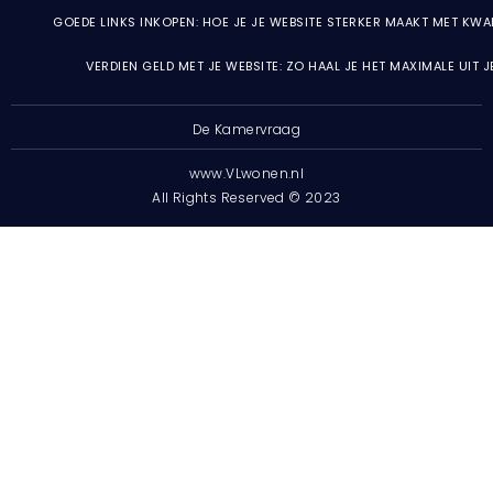
GOEDE LINKS INKOPEN: HOE JE JE WEBSITE STERKER MAAKT MET KWA
VERDIEN GELD MET JE WEBSITE: ZO HAAL JE HET MAXIMALE UIT 
De Kamervraag
www.VLwonen.nl
All Rights Reserved © 2023