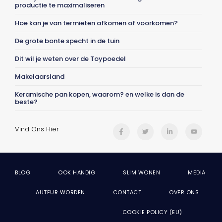
productie te maximaliseren
Hoe kan je van termieten afkomen of voorkomen?
De grote bonte specht in de tuin
Dit wil je weten over de Toypoedel
Makelaarsland
Keramische pan kopen, waarom? en welke is dan de
beste?
Vind Ons Hier
BLOG
OOK HANDIG
SLIM WONEN
MEDIA
AUTEUR WORDEN
CONTACT
OVER ONS
COOKIE POLICY (EU)