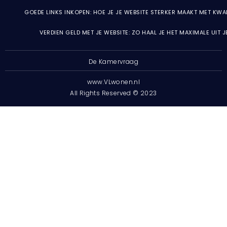
GOEDE LINKS INKOPEN: HOE JE JE WEBSITE STERKER MAAKT MET KWA
VERDIEN GELD MET JE WEBSITE: ZO HAAL JE HET MAXIMALE UIT 
De Kamervraag
www.VLwonen.nl
All Rights Reserved © 2023