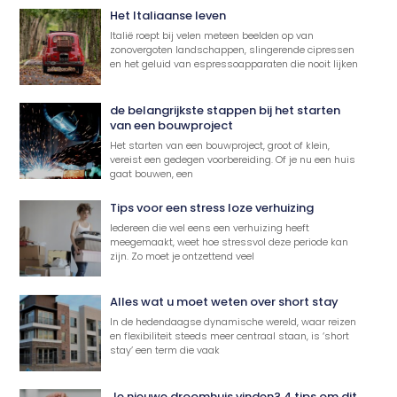
Het Italiaanse leven
Italië roept bij velen meteen beelden op van
zonovergoten landschappen, slingerende cipressen
en het geluid van espressoapparaten die nooit lijken
de belangrijkste stappen bij het starten
van een bouwproject
Het starten van een bouwproject, groot of klein,
vereist een gedegen voorbereiding. Of je nu een huis
gaat bouwen, een
Tips voor een stress loze verhuizing
Iedereen die wel eens een verhuizing heeft
meegemaakt, weet hoe stressvol deze periode kan
zijn. Zo moet je ontzettend veel
Alles wat u moet weten over short stay
In de hedendaagse dynamische wereld, waar reizen
en flexibiliteit steeds meer centraal staan, is ‘short
stay’ een term die vaak
Je nieuwe droomhuis vinden? 4 tips om dit