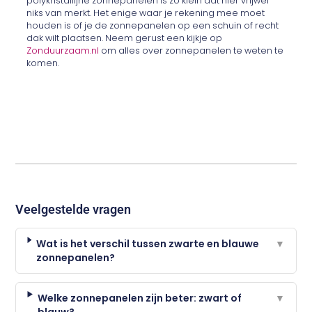
polykristallijne zonnepanelen is zo klein dat hier vrijwel
niks van merkt. Het enige waar je rekening mee moet
houden is of je de zonnepanelen op een schuin of recht
dak wilt plaatsen. Neem gerust een kijkje op
Zonduurzaam.nl
om alles over zonnepanelen te weten te
komen.
Veelgestelde vragen
Wat is het verschil tussen zwarte en blauwe
▼
zonnepanelen?
Welke zonnepanelen zijn beter: zwart of
▼
blauw?