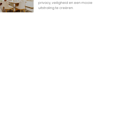
privacy, veiligheid en een mooie
uitstraling te creëren.
n
n op Woon gerelateerde Websites
eheim dat het internet overspoeld wordt door
d aan websites. Met zoveel keuzemogelijkheden
jk
e gids om de productie te maximaliseren