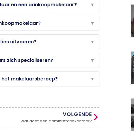
kelaar en een aankoopmakelaar?
▼
aankoopmakelaar?
▼
ies uitvoeren?
▼
s zich specialiseren?
▼
an het makelaarsberoep?
▼
VOLGENDE
Wat doet een administratiekantoor?