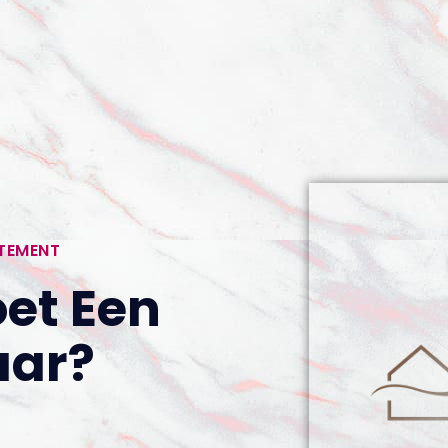
RTEMENT
et Een
aar?