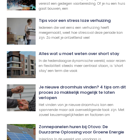
vereist een gedegen voorbereiding. Of je nu een huis
gaat bouwen, een
Tips voor een stress loze verhuizing
Iedereen die wel eens een verhuizing heeft
meegemaakt, weet hoe stressvol deze periode kan
zijn. Zo moet je ontzettend veel
Alles wat u moet weten over short stay
In de hedendaagse dynamische wereld, waar reizen
en flexibiliteit steeds meer centraal staan, is ‘short
stay’ een term die vaak
Je nieuwe droomhuis vinden? 4 tips om dit
proces zo makkelijk mogelijk te laten
verlopen
Het vinden van je nieuwe droomhuis kan een
spannende maar ook overweldigende taak zijn. Met
zoveel keuzemogelijkheden en factoren om
Zonnepanelen huren bij Otovo: De
Duurzame Oplossing voor Groene Energie
Inleiding In de wereld van vandaag is