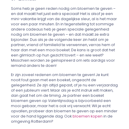
Soms heb je geen reden nodig om bloemen te geven –
en dat maakt het juist extra speciaal! Het is alsof je een
mini-vakantie krijgt van de dagelijkse sleur, al is het maar
voor een paar minuten. En in tegenstelling tot sommige
andere cadeaus heb je geen speciale gelegenheid
nodig om bloemen te geven – en dat maakt ze extra
bijzonder. Dus als je de volgende keer zin hebt om je
partner, vriend of familielid te verwennen, verras hem of
haar dan met een mooi boeket. De kans is groot dat het
een glimlach op hun gezicht tovert – en wie weet?
Misschien worden ze geïnspireerd om iets aardigs voor
iemand anders te doen!
Er zijn zoveel redenen om bloemen te geven! Je kunt
nooit fout gaan met een boeket, ongeacht de
gelegenheid. Ze zijn altijd gepast, of je nu een verjaardag
of een jubileum viert. Maar als je echt indruk wilt maken,
dan gaat het om de timing. Je partner een boeket
bloemen geven op Valentijnsdag is bijvoorbeeld een
mooi gebaar, maar het is ook vrij verwacht. Wil je echt
opvallen, probeer dan bloemen te geven op een minder
voor de hand liggende dag. Ook
bloemen kopen
in de
omgeving Rotterdam?