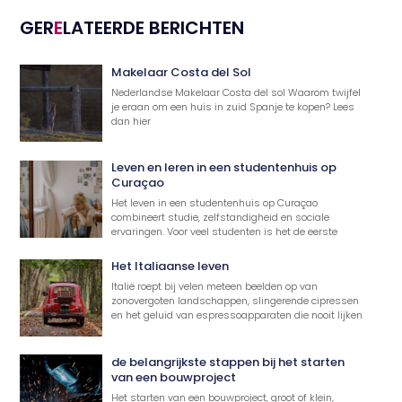
GER
E
LATEERDE BERICHTEN
Makelaar Costa del Sol
Nederlandse Makelaar Costa del sol Waarom twijfel
je eraan om een huis in zuid Spanje te kopen? Lees
dan hier
Leven en leren in een studentenhuis op
Curaçao
Het leven in een studentenhuis op Curaçao
combineert studie, zelfstandigheid en sociale
ervaringen. Voor veel studenten is het de eerste
Het Italiaanse leven
Italië roept bij velen meteen beelden op van
zonovergoten landschappen, slingerende cipressen
en het geluid van espressoapparaten die nooit lijken
de belangrijkste stappen bij het starten
van een bouwproject
Het starten van een bouwproject, groot of klein,