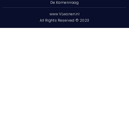
De Kamervraag
www.VLwonen.nl
All Rights Reserved © 2023