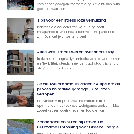
vereist een gedegen voorbereiding. Of je nu een huis
gaat bouwen, een
Tips voor een stress loze verhuizing
Iedereen die wel eens een verhuizing heeft
meegemaakt, weet hoe stressvol deze periode kan
zijn. Zo moet je ontzettend veel
Alles wat u moet weten over short stay
In de hedendaagse dynamische wereld, waar reizen
en flexibiliteit steeds meer centraal staan, is ‘short
stay’ een term die vaak
Je nieuwe droomhuis vinden? 4 tips om dit
proces zo makkelijk mogelijk te laten
verlopen
Het vinden van je nieuwe droomhuis kan een
spannende maar ook overweldigende taak zijn. Met
zoveel keuzemogelijkheden en factoren om
Zonnepanelen huren bij Otovo: De
Duurzame Oplossing voor Groene Energie
Inleiding In de wereld van vandaag is