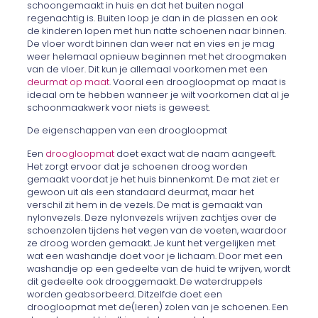
schoongemaakt in huis en dat het buiten nogal
regenachtig is. Buiten loop je dan in de plassen en ook
de kinderen lopen met hun natte schoenen naar binnen.
De vloer wordt binnen dan weer nat en vies en je mag
weer helemaal opnieuw beginnen met het droogmaken
van de vloer. Dit kun je allemaal voorkomen met een
deurmat op maat
. Vooral een droogloopmat op maat is
ideaal om te hebben wanneer je wilt voorkomen dat al je
schoonmaakwerk voor niets is geweest.
De eigenschappen van een droogloopmat
Een
droogloopmat
doet exact wat de naam aangeeft.
Het zorgt ervoor dat je schoenen droog worden
gemaakt voordat je het huis binnenkomt. De mat ziet er
gewoon uit als een standaard deurmat, maar het
verschil zit hem in de vezels. De mat is gemaakt van
nylonvezels. Deze nylonvezels wrijven zachtjes over de
schoenzolen tijdens het vegen van de voeten, waardoor
ze droog worden gemaakt. Je kunt het vergelijken met
wat een washandje doet voor je lichaam. Door met een
washandje op een gedeelte van de huid te wrijven, wordt
dit gedeelte ook drooggemaakt. De waterdruppels
worden geabsorbeerd. Ditzelfde doet een
droogloopmat met de(leren) zolen van je schoenen. Een