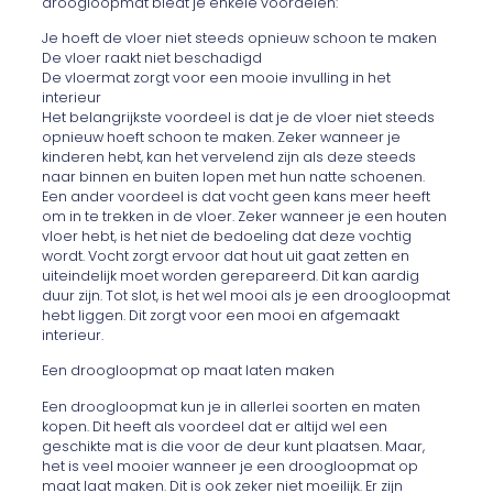
droogloopmat biedt je enkele voordelen:
Je hoeft de vloer niet steeds opnieuw schoon te maken
De vloer raakt niet beschadigd
De vloermat zorgt voor een mooie invulling in het
interieur
Het belangrijkste voordeel is dat je de vloer niet steeds
opnieuw hoeft schoon te maken. Zeker wanneer je
kinderen hebt, kan het vervelend zijn als deze steeds
naar binnen en buiten lopen met hun natte schoenen.
Een ander voordeel is dat vocht geen kans meer heeft
om in te trekken in de vloer. Zeker wanneer je een houten
vloer hebt, is het niet de bedoeling dat deze vochtig
wordt. Vocht zorgt ervoor dat hout uit gaat zetten en
uiteindelijk moet worden gerepareerd. Dit kan aardig
duur zijn. Tot slot, is het wel mooi als je een droogloopmat
hebt liggen. Dit zorgt voor een mooi en afgemaakt
interieur.
Een droogloopmat op maat laten maken
Een droogloopmat kun je in allerlei soorten en maten
kopen. Dit heeft als voordeel dat er altijd wel een
geschikte mat is die voor de deur kunt plaatsen. Maar,
het is veel mooier wanneer je een droogloopmat op
maat laat maken. Dit is ook zeker niet moeilijk. Er zijn