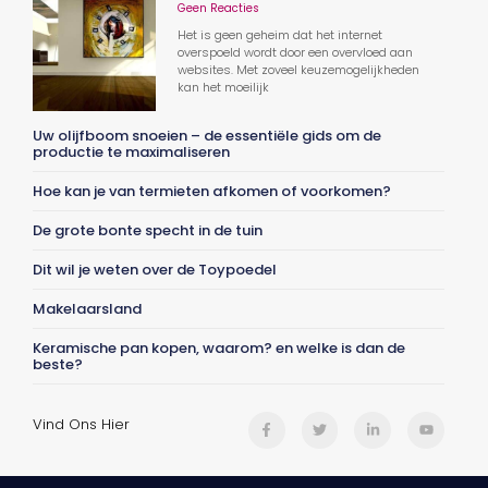
Geen Reacties
Het is geen geheim dat het internet
overspoeld wordt door een overvloed aan
websites. Met zoveel keuzemogelijkheden
kan het moeilijk
Uw olijfboom snoeien – de essentiële gids om de
productie te maximaliseren
Hoe kan je van termieten afkomen of voorkomen?
De grote bonte specht in de tuin
Dit wil je weten over de Toypoedel
Makelaarsland
Keramische pan kopen, waarom? en welke is dan de
beste?
Vind Ons Hier