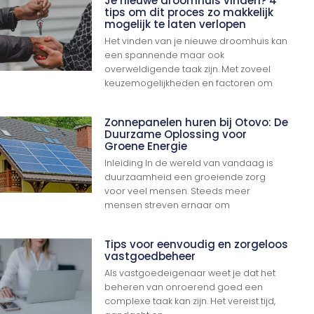
Je nieuwe droomhuis vinden? 4
tips om dit proces zo makkelijk
mogelijk te laten verlopen
Het vinden van je nieuwe droomhuis kan
een spannende maar ook
overweldigende taak zijn. Met zoveel
keuzemogelijkheden en factoren om
Zonnepanelen huren bij Otovo: De
Duurzame Oplossing voor
Groene Energie
Inleiding In de wereld van vandaag is
duurzaamheid een groeiende zorg
voor veel mensen. Steeds meer
mensen streven ernaar om
Tips voor eenvoudig en zorgeloos
vastgoedbeheer
Als vastgoedeigenaar weet je dat het
beheren van onroerend goed een
complexe taak kan zijn. Het vereist tijd,