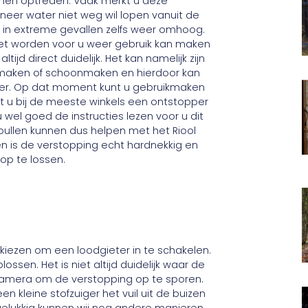
unnen optreden. Vaak merkt u deze
neer water niet weg wil lopen vanuit de
mt in extreme gevallen zelfs weer omhoog.
moet worden voor u weer gebruik kan maken
tijd direct duidelijk. Het kan namelijk zijn
eegmaken of schoonmaken en hierdoor kan
per. Op dat moment kunt u gebruikmaken
t u bij de meeste winkels een ontstopper
el goed de instructies lezen voor u dit
 spullen kunnen dus helpen met het Riool
 is de verstopping echt hardnekkig en
op te lossen.
 kiezen om een loodgieter in te schakelen.
ssen. Het is niet altijd duidelijk waar de
camera om de verstopping op te sporen.
n kleine stofzuiger het vuil uit de buizen