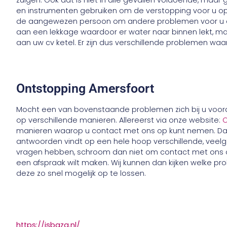
zuigen. Ook dat is niet in alle gevallen voldoende, maar
en instrumenten gebruiken om de verstopping voor u op te
de aangewezen persoon om andere problemen voor u op t
aan een lekkage waardoor er water naar binnen lekt, m
aan uw cv ketel. Er zijn dus verschillende problemen waar
Ontstopping Amersfoort
Mocht een van bovenstaande problemen zich bij u voor
op verschillende manieren. Allereerst via onze website:
O
manieren waarop u contact met ons op kunt nemen. Daar
antwoorden vindt op een hele hoop verschillende, veel
vragen hebben, schroom dan niet om contact met ons 
een afspraak wilt maken. Wij kunnen dan kijken welke pr
deze zo snel mogelijk op te lossen.
https://isbaza.nl/