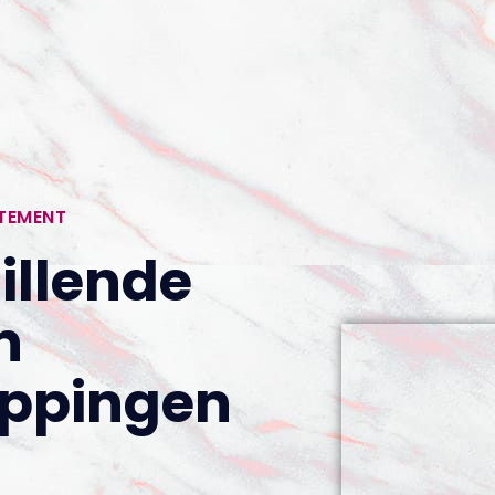
RTEMENT
illende
n
oppingen