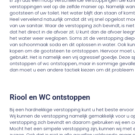
Er zijn dus een hoop verschillende verstoppingen die k
verstoppingen wel op de zelfde manier op. Namelijk wan
gootsteen of uw toilet. Het water blijft dan staan of ko
Heel vervelend natuurlijk omdat dit vrij snel opgelost 
van uw sanitair. Waar de verstopping zich bevindt, is niet al
dat het direct in de afvoer zit. U kunt dan de afvoer l
het water weer weglopen. Soms zit de verstopping die
van schoonmaak soda en dit oplossen in water. Ook kun
kopen om de gootsteen te ontstoppen. Hiervoor moet u w
gebruikt. Het is namelijk een vrij agressief goedje. Deze
ontstoppen of wc ontstoppen, maar in sommige gevallen
dan moet u een andere tactiek kiezen om dit probleem 
Riool en WC ontstoppen
Bij een hardnekkige verstopping kunt u het beste ervoor
Wij kunnen de verstopping namelijk gemakkelijk voor u oplo
verstopping zich bevindt en daarom gebruiken wij een 
Mocht het een simpele verstopping zijn, kunnen wij met ee