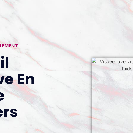
RTEMENT
il
ve En
e
ers