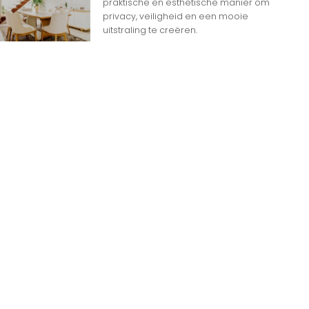
praktische en esthetische manier om
privacy, veiligheid en een mooie
uitstraling te creëren.
n
n op Woon gerelateerde Websites
eheim dat het internet overspoeld wordt door
d aan websites. Met zoveel keuzemogelijkheden
jk
e gids om de productie te maximaliseren