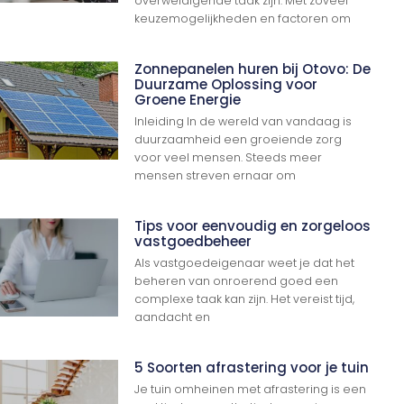
overweldigende taak zijn. Met zoveel
keuzemogelijkheden en factoren om
Zonnepanelen huren bij Otovo: De
Duurzame Oplossing voor
Groene Energie
Inleiding In de wereld van vandaag is
duurzaamheid een groeiende zorg
voor veel mensen. Steeds meer
mensen streven ernaar om
Tips voor eenvoudig en zorgeloos
vastgoedbeheer
Als vastgoedeigenaar weet je dat het
beheren van onroerend goed een
complexe taak kan zijn. Het vereist tijd,
aandacht en
5 Soorten afrastering voor je tuin
Je tuin omheinen met afrastering is een
Ga Naar Boven