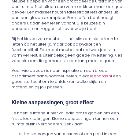
Meubels bepalen voor een groot deel de uitstraling van
een ruimte. Niet alleen qua vorm en kleur, maar ook qua
gevoel. Een massief houten tafel straalt iets anders uit
dan een glazen exemplaar. Een stoffen bank nodigt
anders uit dan een leren variant. Die keuzes zijn
persoonlijk en zeggen iets over wie je bent.
Bij het kiezen van meubels is het slim om niet alleen te
letten op het uiterlijk, maar ook op kwaliteit en
functionaliteit. Een mooi meubel dat na twee jaar zijn
vorm verliest, is uiteindelijk geen goede investering. Kies
voor stukken die gemaakt zijn om lang mee te gaan.
Voor wie op zoek is naar inspiratie en een breed
assortiment aan woonmeubelen, biedt
leenards.nl
een
goed startpunt om te ontdekken welke stijlen en
materialen bij jou passen.
Kleine aanpassingen, groot effect
Je hoeft je interieur niet volledig om te gooien om een
frisse look te krijgen. Kleine aanpassingen kunnen een
ruimte al flink veranderen. Denk aan:
Het vervangen van kussens of een plaid in een