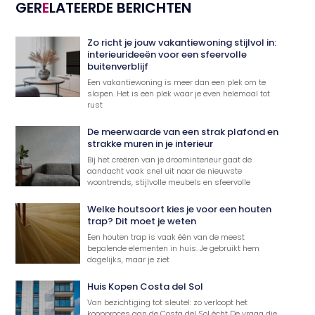
GER
E
LATEERDE BERICHTEN
Zo richt je jouw vakantiewoning stijlvol in:
interieurideeën voor een sfeervolle
buitenverblijf
Een vakantiewoning is meer dan een plek om te
slapen. Het is een plek waar je even helemaal tot
rust
De meerwaarde van een strak plafond en
strakke muren in je interieur
Bij het creëren van je droominterieur gaat de
aandacht vaak snel uit naar de nieuwste
woontrends, stijlvolle meubels en sfeervolle
Welke houtsoort kies je voor een houten
trap? Dit moet je weten
Een houten trap is vaak één van de meest
bepalende elementen in huis. Je gebruikt hem
dagelijks, maar je ziet
Huis Kopen Costa del Sol
Van bezichtiging tot sleutel: zo verloopt het
koopproces aan de Costa del Sol écht De vraag die