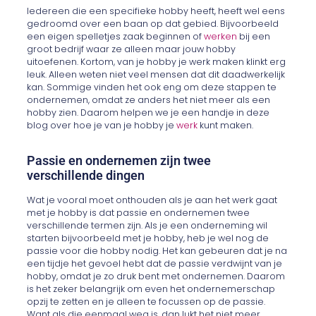
Iedereen die een specifieke hobby heeft, heeft wel eens
gedroomd over een baan op dat gebied. Bijvoorbeeld
een eigen spelletjes zaak beginnen of
werken
bij een
groot bedrijf waar ze alleen maar jouw hobby
uitoefenen. Kortom, van je hobby je werk maken klinkt erg
leuk. Alleen weten niet veel mensen dat dit daadwerkelijk
kan. Sommige vinden het ook eng om deze stappen te
ondernemen, omdat ze anders het niet meer als een
hobby zien. Daarom helpen we je een handje in deze
blog over hoe je van je hobby je
werk
kunt maken.
Passie en ondernemen zijn twee
verschillende dingen
Wat je vooral moet onthouden als je aan het werk gaat
met je hobby is dat passie en ondernemen twee
verschillende termen zijn. Als je een onderneming wil
starten bijvoorbeeld met je hobby, heb je wel nog de
passie voor die hobby nodig. Het kan gebeuren dat je na
een tijdje het gevoel hebt dat de passie verdwijnt van je
hobby, omdat je zo druk bent met ondernemen. Daarom
is het zeker belangrijk om even het ondernemerschap
opzij te zetten en je alleen te focussen op de passie.
Want als die eenmaal weg is, dan lukt het niet meer.