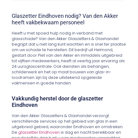
Glaszetter Eindhoven nodig? Van den Akker
heeft vakbekwaam personeel
Heeft u met spoed hulp nodig in verband met
glasschade? Van den Akker Glaszetters & Glashandel
begrijpt dat u niet lang kunt wachten en is snel ter plaatse
om uw schade te herstellen. Dit bedrijf uit Helmond,
gestart door Piet van den Akker en inmiddels uitgebreid
tot vijftien medewerkers, heeft al veertig jaar ervaring als
24 uursglascentrale. Ook diensten als behangen,
schilderwerk en het op maat bouwen van glas-in-
loodramen zijn bij deze uitstekend opgeleide
vakmensen in goede handen.
Vakkundig herstel door de glaszetter
Eindhoven
Van den Akker Glaszetters & Glashandel verzorgt
verschillende services op het gebied van glas in een
uitgebreid gebied, waaronder Eindhoven en omstreken.
De
glaszetter Eindhoven
is dag en nacht bereikbaar en
nog dezelfde dag kunt u een medewerker verwachten