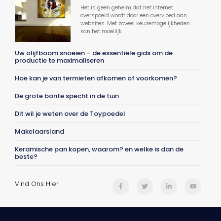
Het is geen geheim dat het internet
overspoeld wordt door een overvloed aan
websites. Met zoveel keuzemogelijkheden
kan het moeilijk
Uw olijfboom snoeien – de essentiële gids om de
productie te maximaliseren
Hoe kan je van termieten afkomen of voorkomen?
De grote bonte specht in de tuin
Dit wil je weten over de Toypoedel
Makelaarsland
Keramische pan kopen, waarom? en welke is dan de
beste?
Vind Ons Hier