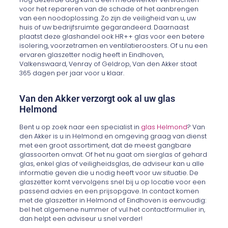
voor het repareren van de schade of het aanbrengen
van een noodoplossing. Zo zijn de veiligheid van u, uw
huis of uw bedrijfsruimte gegarandeerd. Daarnaast
plaatst deze glashandel ook HR++ glas voor een betere
isolering, voorzetramen en ventilatieroosters. Of u nu een
ervaren glaszetter nodig heeft in Eindhoven,
Valkenswaard, Venray of Geldrop, Van den Akker staat
365 dagen per jaar voor u klaar.
Van den Akker verzorgt ook al uw glas
Helmond
Bent u op zoek naar een specialist in
glas Helmond
? Van
den Akker is u in Helmond en omgeving graag van dienst
met een groot assortiment, dat de meest gangbare
glassoorten omvat. Of het nu gaat om sierglas of gehard
glas, enkel glas of veiligheidsglas, de adviseur kan u alle
informatie geven die u nodig heeft voor uw situatie. De
glaszetter komt vervolgens snel bij u op locatie voor een
passend advies en een prijsopgave. In contact komen
met de glaszetter in Helmond of Eindhoven is eenvoudig:
bel het algemene nummer of vul het contactformulier in,
dan helpt een adviseur u snel verder!