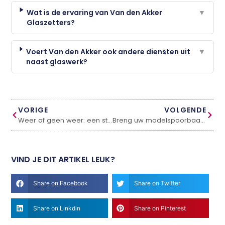
Wat is de ervaring van Van den Akker
▼
Glaszetters?
Voert Van den Akker ook andere diensten uit
▼
naast glaswerk?
VORIGE
VOLGENDE
Weer of geen weer: een strandhuisje huren kan altijd
Breng uw modelspoorbaan naar een hoger niveau met iTrain
VIND JE DIT ARTIKEL LEUK?
Share on Facebook
Share on Twitter
Share on Linkdin
Share on Pinterest