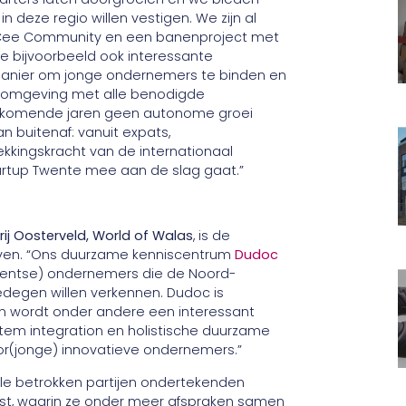
 deze regio willen vestigen. We zijn al
 Cee Community en een banenproject met
 we bijvoorbeeld ook interessante
manier om jonge ondernemers te binden en
oonomgeving met alle benodigde
 de komende jaren geen autonome groei
n buitenaf: vanuit expats,
rekkingskracht van de internationaal
Startup Twente mee aan de slag gaat.”
ij Oosterveld, World of Walas
, is de
ijven. “Ons duurzame kenniscentrum
Dudoc
Twentse) ondernemers die de Noord-
edegen willen verkennen. Dudoc is
n wordt onder andere een interessant
m integration en holistische duurzame
oor(jonge) innovatieve ondernemers.”
Alle betrokken partijen ondertekenden
mst, waarin ze onder meer afspraken samen