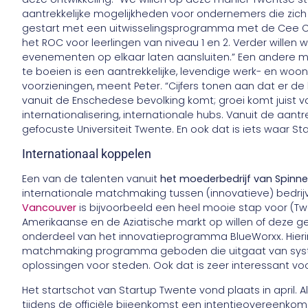
aantrekkelijke mogelijkheden voor ondernemers die zich in
gestart met een uitwisselingsprogramma met de Cee
het ROC voor leerlingen van niveau 1 en 2. Verder willen
evenementen op elkaar laten aansluiten.” Een andere 
te boeien is een aantrekkelijke, levendige werk- en w
voorzieningen, meent Peter. “Cijfers tonen aan dat er
vanuit de Enschedese bevolking komt; groei komt juist va
internationalisering, internationale hubs. Vanuit de aant
gefocuste Universiteit Twente. En ook dat is iets waar 
Internationaal koppelen
Een van de talenten vanuit
het moederbedrijf van Spinner
internationale matchmaking tussen (innovatieve) bedr
Vancouver
is bijvoorbeeld een heel mooie stap voor (
Amerikaanse en de Aziatische markt op willen of deze g
onderdeel van het innovatieprogramma BlueWorxx. Hieri
matchmaking programma geboden die uitgaat van syste
oplossingen voor steden. Ook dat is zeer interessant v
Het startschot van Startup Twente vond plaats in april. 
tijdens de officiële bijeenkomst een intentieovereenko