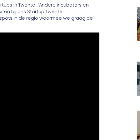
artups in Twente. “Andere incubators en
uiten bij ons Startup Twente
hotspots in de regio waarmee we graag de