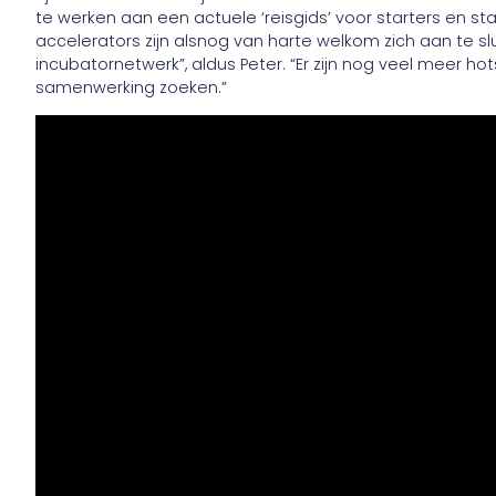
te werken aan een actuele ‘reisgids’ voor starters en st
accelerators zijn alsnog van harte welkom zich aan te sl
incubatornetwerk”, aldus Peter. “Er zijn nog veel meer 
samenwerking zoeken.”