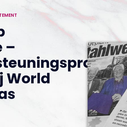
RTEMENT
p
 –
steuningsprogr
j World
as