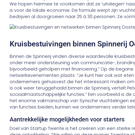
We hopen hiermee te voorkomen dat ze ‘uitvliegen’ naa
is voor de lokale economie. De formule werpt zijn vrucht
bedrijven al doorgroeien naar 25 á 30 personen. Ze vorme
Kruisbestuivingen binnen Spinnerij O
Binnen de Spinnerij vinden diverse waardevolle kruisbestu
onder meer ondersteuning van communicatie-, branding
bijvoorbeeld geholpen met financiering.” Op de begane 
netwerkevenementen plaats. “Je kunt hier ook wat eten en
ondernemers gehuisvest die het interessant maken om hi
is ook weer teruggehaald binnen de Spinnerij, vertelt Pe
sociaalmaatschappelijke functies.” Een voorbeeld is de or
het enorme vakmanschap van Syrische vluchtelingen ee
van functies bieden, kunnen we ondernemers verder late
Aantrekkelijke mogelijkheden voor starters
Doel van Startup Twente is het creëren van een sterke
deze ontwikkeling. “We willen op deze manier Twentse s