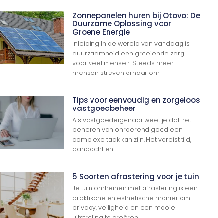
Zonnepanelen huren bij Otovo: De
Duurzame Oplossing voor
Groene Energie
Inleiding In de wereld van vandaag is
duurzaamheid een groeiende zorg
voor veel mensen. Steeds meer
mensen streven ernaar om
Tips voor eenvoudig en zorgeloos
vastgoedbeheer
Als vastgoedeigenaar weet je dat het
beheren van onroerend goed een
complexe taak kan zijn. Het vereist tijd,
aandacht en
5 Soorten afrastering voor je tuin
Je tuin omheinen met afrastering is een
praktische en esthetische manier om
privacy, veiligheid en een mooie
uitstraling te creëren.