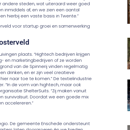
r andere steden, wat uiteraard weer goed
en inmiddels af, en we zien een aantal
n hierbij een vaste basis in Twente.”
osterveld
ivingen plaats. “Hightech bedrijven krijgen
- en marketingbedrijven of ze worden
grond van de Spinnerij vinden regelmatig
 drinken, en er zijn veel creatieve
er naar toe te komen.” De textielindustrie
ter. “In de vorm van hightech, maar ook
ganisatie ShelterSuits. “Zij maken vanuit
n survivalsuit. Doordat we een goede mix
n accelereren.”
 regio. De gemeente Enschede ondersteunt
tarters laten doorgroeien én we bieden