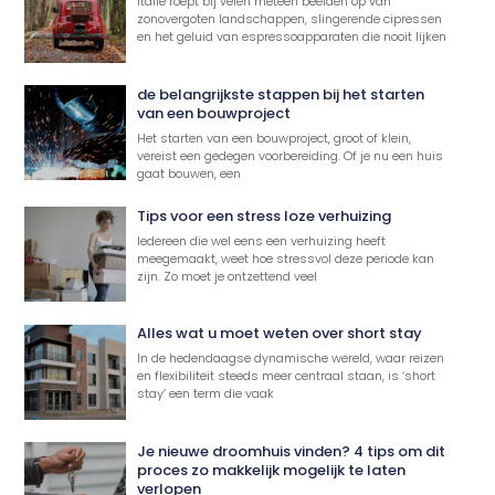
Italië roept bij velen meteen beelden op van
zonovergoten landschappen, slingerende cipressen
en het geluid van espressoapparaten die nooit lijken
de belangrijkste stappen bij het starten
van een bouwproject
Het starten van een bouwproject, groot of klein,
vereist een gedegen voorbereiding. Of je nu een huis
gaat bouwen, een
Tips voor een stress loze verhuizing
Iedereen die wel eens een verhuizing heeft
meegemaakt, weet hoe stressvol deze periode kan
zijn. Zo moet je ontzettend veel
Alles wat u moet weten over short stay
In de hedendaagse dynamische wereld, waar reizen
en flexibiliteit steeds meer centraal staan, is ‘short
stay’ een term die vaak
Je nieuwe droomhuis vinden? 4 tips om dit
proces zo makkelijk mogelijk te laten
verlopen