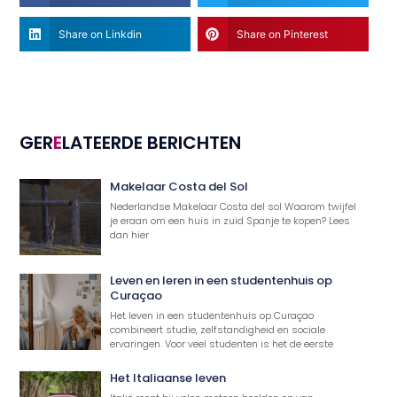
Share on Linkdin
Share on Pinterest
GER
E
LATEERDE BERICHTEN
Makelaar Costa del Sol
Nederlandse Makelaar Costa del sol Waarom twijfel
je eraan om een huis in zuid Spanje te kopen? Lees
dan hier
Leven en leren in een studentenhuis op
Curaçao
Het leven in een studentenhuis op Curaçao
combineert studie, zelfstandigheid en sociale
ervaringen. Voor veel studenten is het de eerste
Het Italiaanse leven