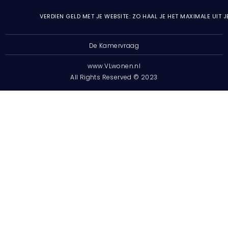
VERDIEN GELD MET JE WEBSITE: ZO HAAL JE HET MAXIMALE UIT 
De Kamervraag
www.VLwonen.nl
All Rights Reserved © 2023