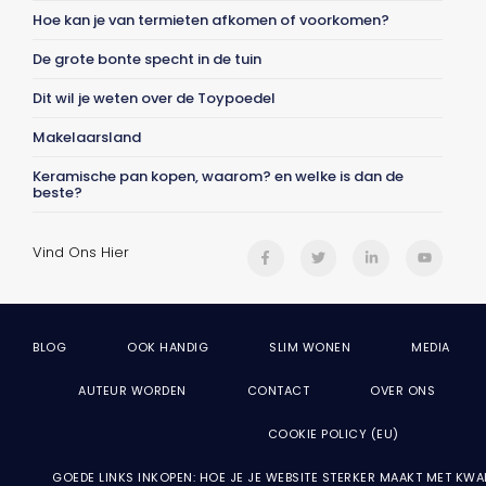
Hoe kan je van termieten afkomen of voorkomen?
De grote bonte specht in de tuin
Dit wil je weten over de Toypoedel
Makelaarsland
Keramische pan kopen, waarom? en welke is dan de
beste?
Vind Ons Hier
BLOG
OOK HANDIG
SLIM WONEN
MEDIA
AUTEUR WORDEN
CONTACT
OVER ONS
COOKIE POLICY (EU)
GOEDE LINKS INKOPEN: HOE JE JE WEBSITE STERKER MAAKT MET KWA