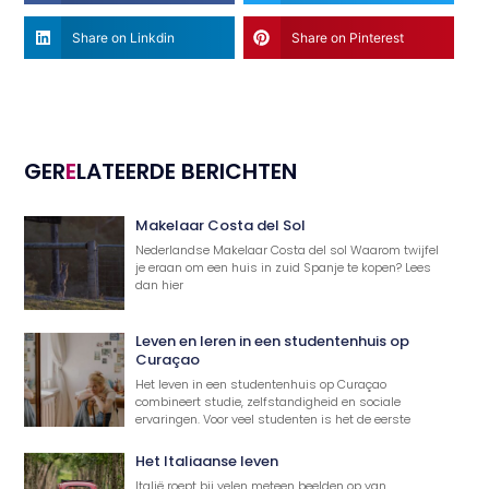
Share on Linkdin
Share on Pinterest
GER
E
LATEERDE BERICHTEN
Makelaar Costa del Sol
Nederlandse Makelaar Costa del sol Waarom twijfel
je eraan om een huis in zuid Spanje te kopen? Lees
dan hier
Leven en leren in een studentenhuis op
Curaçao
Het leven in een studentenhuis op Curaçao
combineert studie, zelfstandigheid en sociale
ervaringen. Voor veel studenten is het de eerste
Het Italiaanse leven
Italië roept bij velen meteen beelden op van