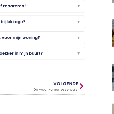
lf repareren?
▼
bij lekkage?
▼
k voor mijn woning?
▼
ekker in mijn buurt?
▼
VOLGENDE
Dé woonkamer essentials!