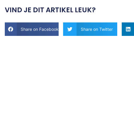
VIND JE DIT ARTIKEL LEUK?
Share on Facebook
Share on Twitter
Tips en
ideeën voor
h
u
is en tuin