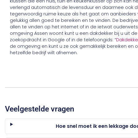
klussen die een huis, tuin en keukenklusser op zich ka
verlengd automatisch de levensduur en daarmee ook d
tegenwoordig ruime keuze als het gaat om aanbieders v
gelukkig allen goed te bereiken en te vinden. De bedrijve
allen te vinden op het internet of in de ietwat ouderwets
omgeving Assen woont kunt u een dakdekker bij u uit 
zoekopdracht in Google of in de telefoongids: “
Dakdekke
de omgeving en kunt u ze ook gemakkelijk bereiken en o
hetzelfde bedrijf wilt afnemen.
Veelgestelde vragen
Hoe snel moet ik een lekkage do