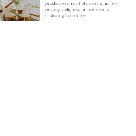
Ga Naar Boven
praktische en esthetische manier om
privacy, veiligheid en een mooie
uitstraling te creëren.
n
n op Woon gerelateerde Websites
eheim dat het internet overspoeld wordt door
d aan websites. Met zoveel keuzemogelijkheden
jk