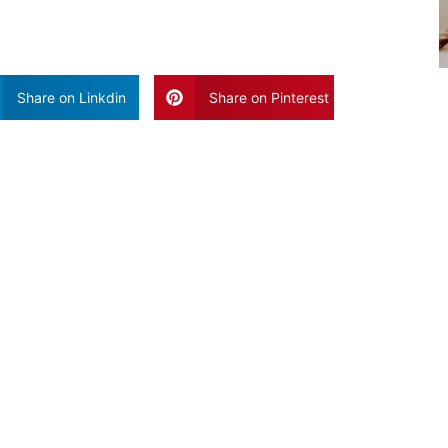
Share on Linkdin
Share on Pinterest
Vaak Gelezen Artikele
Blog Poste
Geen Reacties
Het is geen g
een overvloe
kan het moeili