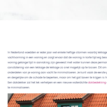
In Nederland woedden er ieder jaar wel enkele heftige stormen waarbij lekkag
vochtvorming in een woning en zorgt ervoor dat de woning in korte tijd erg b
woning gelange tijd in aanraking zijn geweest met water kunnen deze perma
constatering van een lekkage de lekkage zo snel mogelijk op te lossen. Dit o
onderdelen van je woning aan vocht te minimaliseren. Je kunt vaak de eers
en dergelijke om de schade te beperken, maar om het gat boven te krijgen is h
Een dakdekker zal het lek verhelpen en een nieuwe waterdichte
dakbedekking
te minimaliseren.