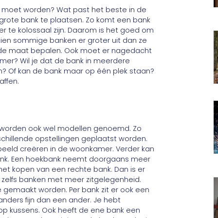
t moet worden? Wat past het beste in de
 grote bank te plaatsen. Zo komt een bank
eer te kolossaal zijn. Daarom is het goed om
k zien sommige banken er groter uit dan ze
ij de maat bepalen. Ook moet er nagedacht
mer? Wil je dat de bank in meerdere
elen? Of kan de bank maar op één plek staan?
affen.
 dit worden ook wel modellen genoemd. Zo
schillende opstellingen geplaatst worden.
beeld creëren in de woonkamer. Verder kan
ank. Een hoekbank neemt doorgaans meer
 het kopen van een rechte bank. Dan is er
s en zelfs banken met meer zitgelegenheid.
e gemaakt worden. Per bank zit er ook een
 anders fijn dan een ander. Je hebt
oop kussens. Ook heeft de ene bank een