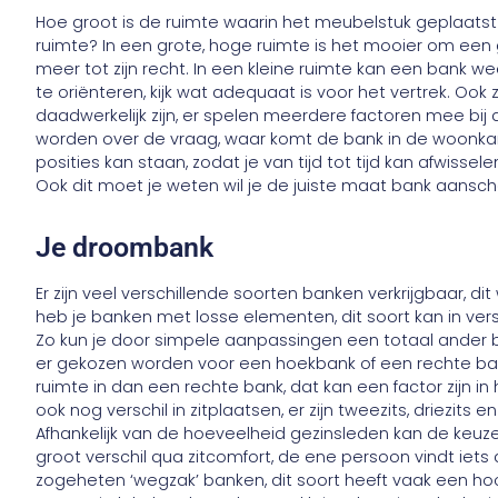
Hoe groot is de ruimte waarin het meubelstuk geplaats
ruimte? In een grote, hoge ruimte is het mooier om een
meer tot zijn recht. In een kleine ruimte kan een bank w
te oriënteren, kijk wat adequaat is voor het vertrek. Oo
daadwerkelijk zijn, er spelen meerdere factoren mee b
worden over de vraag, waar komt de bank in de woonka
posities kan staan, zodat je van tijd tot tijd kan afwiss
Ook dit moet je weten wil je de juiste maat bank aansch
Je droombank
Er zijn veel verschillende soorten banken verkrijgbaar,
heb je banken met losse elementen, dit soort kan in ver
Zo kun je door simpele aanpassingen een totaal ander 
er gekozen worden voor een hoekbank of een rechte b
ruimte in dan een rechte bank, dat kan een factor zijn in
ook nog verschil in zitplaatsen, er zijn tweezits, driezit
Afhankelijk van de hoeveelheid gezinsleden kan de keuz
groot verschil qua zitcomfort, de ene persoon vindt iets
zogeheten ‘wegzak’ banken, dit soort heeft vaak een h