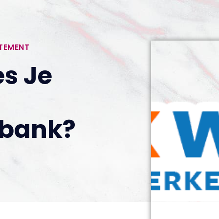
RTEMENT
es Je
bank?