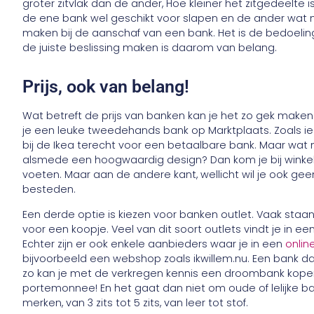
groter zitvlak dan de ander, Hoe kleiner het zitgedeelte is
de ene bank wel geschikt voor slapen en de ander wat 
maken bij de aanschaf van een bank. Het is de bedoeling 
de juiste beslissing maken is daarom van belang.
Prijs, ook van belang!
Wat betreft de prijs van banken kan je het zo gek maken a
je een leuke tweedehands bank op Marktplaats. Zoals i
bij de Ikea terecht voor een betaalbare bank. Maar wat nu 
alsmede een hoogwaardig design? Dan kom je bij winkels z
voeten. Maar aan de andere kant, wellicht wil je ook g
besteden.
Een derde optie is kiezen voor banken outlet. Vaak staan
voor een koopje. Veel van dit soort outlets vindt je in e
Echter zijn er ook enkele aanbieders waar je in een
onlin
bijvoorbeeld een webshop zoals ikwillem.nu. Een bank d
zo kan je met de verkregen kennis een droombank kopen bij
portemonnee! En het gaat dan niet om oude of lelijke 
merken, van 3 zits tot 5 zits, van leer tot stof.