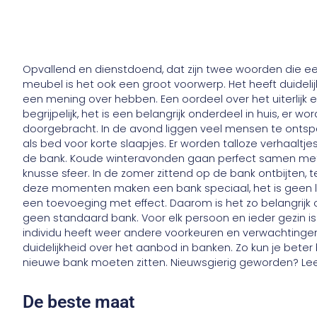
Opvallend en dienstdoend, dat zijn twee woorden die ee
meubel is het ook een groot voorwerp. Het heeft duidelij
een mening over hebben. Een oordeel over het uiterlijk en
begrijpelijk, het is een belangrijk onderdeel in huis, er
doorgebracht. In de avond liggen veel mensen te ontspan
als bed voor korte slaapjes. Er worden talloze verhaaltj
de bank. Koude winteravonden gaan perfect samen met 
knusse sfeer. In de zomer zittend op de bank ontbijten, t
deze momenten maken een bank speciaal, het is geen lo
een toevoeging met effect. Daarom is het zo belangrijk o
geen standaard bank. Voor elk persoon en ieder gezin is
individu heeft weer andere voorkeuren en verwachtingen.
duidelijkheid over het aanbod in banken. Zo kun je bet
nieuwe bank moeten zitten. Nieuwsgierig geworden? Le
De beste maat