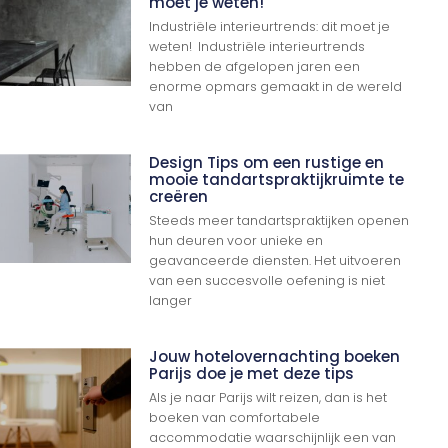
moet je weten!
Industriële interieurtrends: dit moet je
weten! Industriële interieurtrends
hebben de afgelopen jaren een
enorme opmars gemaakt in de wereld
van
Design Tips om een ​​rustige en
mooie tandartspraktijkruimte te
creëren
Steeds meer tandartspraktijken openen
hun deuren voor unieke en
geavanceerde diensten. Het uitvoeren
van een succesvolle oefening is niet
langer
Jouw hotelovernachting boeken
Parijs doe je met deze tips
Als je naar Parijs wilt reizen, dan is het
boeken van comfortabele
accommodatie waarschijnlijk een van