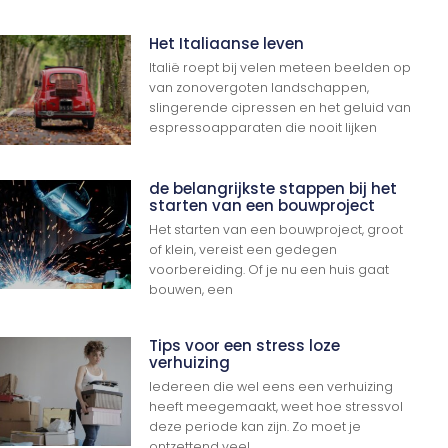
Het Italiaanse leven
Italië roept bij velen meteen beelden op
van zonovergoten landschappen,
slingerende cipressen en het geluid van
espressoapparaten die nooit lijken
de belangrijkste stappen bij het
starten van een bouwproject
Het starten van een bouwproject, groot
of klein, vereist een gedegen
voorbereiding. Of je nu een huis gaat
bouwen, een
Tips voor een stress loze
verhuizing
Iedereen die wel eens een verhuizing
heeft meegemaakt, weet hoe stressvol
deze periode kan zijn. Zo moet je
ontzettend veel