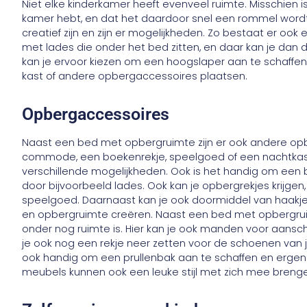
Niet elke kinderkamer heeft evenveel ruimte. Misschien is
kamer hebt, en dat het daardoor snel een rommel wordt.
creatief zijn en zijn er mogelijkheden. Zo bestaat er oo
met lades die onder het bed zitten, en daar kan je dan 
kan je ervoor kiezen om een hoogslaper aan te schaffe
kast of andere opbergaccessoires plaatsen.
Opbergaccessoires
Naast een bed met opbergruimte zijn er ook andere op
commode, een boekenrekje, speelgoed of een nachtkastje
verschillende mogelijkheden. Ook is het handig om een
door bijvoorbeeld lades. Ook kan je opbergrekjes krijge
speelgoed. Daarnaast kan je ook doormiddel van haakj
en opbergruimte creëren. Naast een bed met opbergru
onder nog ruimte is. Hier kan je ook manden voor aansc
je ook nog een rekje neer zetten voor de schoenen van j
ook handig om een prullenbak aan te schaffen en ergens
meubels kunnen ook een leuke stijl met zich mee breng