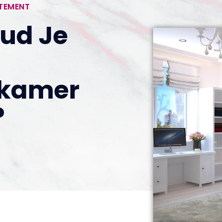
RTEMENT
ud Je
rkamer
?