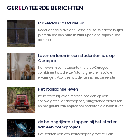
GER
E
LATEERDE BERICHTEN
Makelaar Costa del Sol
Nederlandse Makelaar Costa del sol Waarom twijfel
je eraan om een huis in zuid Spanje te kopen? Lees
dan hier
Leven en leren in een studentenhuis op
Curaçao
Het leven in een studentenhuis op Curaçao
combineert studie, zelfstandigheid en sociale
ervaringen. Voor veel studenten is het de eerste
Het Italiaanse leven
Italië roept bij velen meteen beelden op van
zonovergoten landschappen, slingerende cipressen
en het geluid van espressoapparaten die nooit lijken
de belangrijkste stappen bij het starten
van een bouwproject
Het starten van een bouwproject, groot of klein,