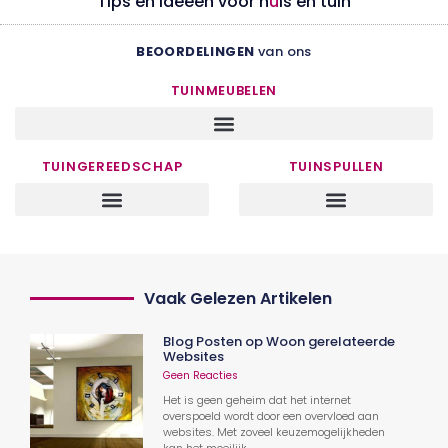
Tips en ideeën voor h
u
is en tuin
BEOORDELINGEN
van ons
TUINMEUBELEN
TUINGEREEDSCHAP
TUINSPULLEN
Vaak Gelezen Artikelen
Blog Posten op Woon gerelateerde
Websites
Geen Reacties
Het is geen geheim dat het internet
overspoeld wordt door een overvloed aan
websites. Met zoveel keuzemogelijkheden
kan het moeilijk