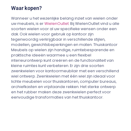
Waar kopen?
Wanneer u het wezenlijke belang inziet van wielen onder
uw meubels, is er
WielenOutlet
. Bij WielenOutlet vind u alle
soorten wielen voor al uw specifieke wensen onder een
dak. Ook wielen voor gebruik op kantoor zijn
tegenwoordig verkrijgbaar in verschillende stijlen,
modellen, gewichtsbeperkingen en maten. Thuiskantoor
Meubels op wielen zijn handige, ruimtebesparende en
praktische ideeën waarmee u een flexibel
interieurontwerp kunt creëren en de functionaliteit van
kleine ruimtes kunt verbeteren. Er zijn drie soorten
zwenkwielen voor kantoormeubilair met een verschillend
wiel ontwerp. Zwenkwielen met één wiel zijn ideaal voor
lichte meubelen voor thuiskantoren, computer bureaus,
archiefkasten en vrijstaande rekken. Het sterke ontwerp
en het rubber maken deze zwenkwielen perfect voor
eenvoudige transformaties van het thuiskantoor.