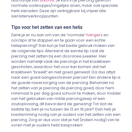
diamantje van
zirkonia
. Je kunt in je piercing gewoon
normale oorknopjes/ringetjes doen, maar ook speciale
helix sieraden. Deze zijn verkrijgbaar bij vrijwel alle
sieradenverkooppunten.
Tips voor het zetten van een helix
Denk je er nu aan om van de “normale”
hangers
en
oorclips af te stappen en te gaan voor een echte
helixpiercing? Dan kun je het beste gebruik maken van
de volgende tips. Allereerst de eerste tip. Laat de
piercing niet zetten bij een doorsnee juwelier. Hier
worden namelijk vaak de piercings in het kraakbeen
geschoten, waardoor het voor kan komen dat het
kraakbeen “breekt” en niet goed geneest. Ga dus altijd
naar een goed aangeschreven piercer! Een andere tip is
de goede naverzorging van de piercing. Behandel na
het zetten van je piercing de piercing goed, door hem
minimaal 1x per dag goed schoon te maken, door middel
van het gebruiken van milde piercingzeep of een
zoutoplossing, dit bevorderd de genezing! Tot slot de
laatste tip, ben je nu tussen de 12 en 16 jaar? Dan heb je
toestemming nodig van je ouders van het zetten van een
piercing. Zorg er dus voor dat je het (indien nodig) van te
voren met je ouders hebt besproken!