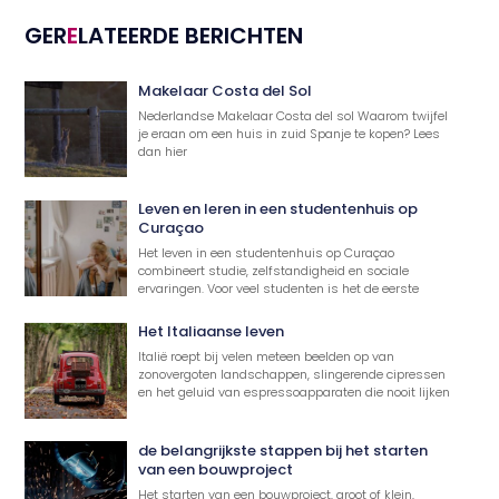
GER
E
LATEERDE BERICHTEN
Makelaar Costa del Sol
Nederlandse Makelaar Costa del sol Waarom twijfel
je eraan om een huis in zuid Spanje te kopen? Lees
dan hier
Leven en leren in een studentenhuis op
Curaçao
Het leven in een studentenhuis op Curaçao
combineert studie, zelfstandigheid en sociale
ervaringen. Voor veel studenten is het de eerste
Het Italiaanse leven
Italië roept bij velen meteen beelden op van
zonovergoten landschappen, slingerende cipressen
en het geluid van espressoapparaten die nooit lijken
de belangrijkste stappen bij het starten
van een bouwproject
Het starten van een bouwproject, groot of klein,