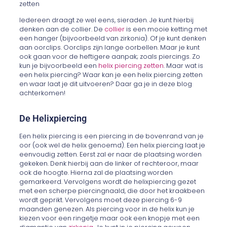
Iedereen draagt ze wel eens, sieraden. Je kunt hierbij
denken aan de collier. De
collier
is een mooie ketting met
een hanger (bijvoorbeeld van zirkonia). Of je kunt denken
aan oorclips. Oorclips zijn lange oorbellen. Maar je kunt
ook gaan voor de heftigere aanpak; zoals piercings. Zo
kun je bijvoorbeeld een
helix piercing zetten
. Maar wat is
een helix piercing? Waar kan je een helix piercing zetten
en waar laat je dit uitvoeren? Daar ga je in deze blog
achterkomen!
De Helixpiercing
Een helix piercing is een piercing in de bovenrand van je
oor (ook wel de helix genoemd). Een helix piercing laat je
eenvoudig zetten. Eerst zal er naar de plaatsing worden
gekeken. Denk hierbij aan de linker of rechteroor, maar
ook de hoogte. Hierna zal de plaatsing worden
gemarkeerd. Vervolgens wordt de helixpiercing gezet
met een scherpe piercingnaald, die door het kraakbeen
wordt geprikt. Vervolgens moet deze piercing 6-9
maanden genezen. Als piercing voor in de helix kun je
kiezen voor een ringetje maar ook een knopje met een