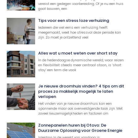
vereist een gedegen voorbereiding. Of je nu een huis
gaat bouwen, een
Tips voor een stress loze verhuizing
Iedereen die wel eens een verhuizing heeft
meegemaakt, weet hoe stressvol deze periode kan
zijn. Zo moet je ontzettend veel
Alles wat u moet weten over short stay
In de hedendaagse dynamische wereld, waar reizen
en flexibiliteit steeds meer centraal staan, is ‘short
stay’ een term die vaak
Je nieuwe droomhuis vinden? 4 tips om dit
proces zo makkelijk mogelijk te laten
verlopen
Het vinden van je nieuwe droomhuis kan een
spannende maar ook overweldigende taak zijn. Met
zoveel keuzemogelijkheden en factoren om
Zonnepanelen huren bij Otovo: De
Duurzame Oplossing voor Groene Energie
Inleiding In de wereld van vandaag is