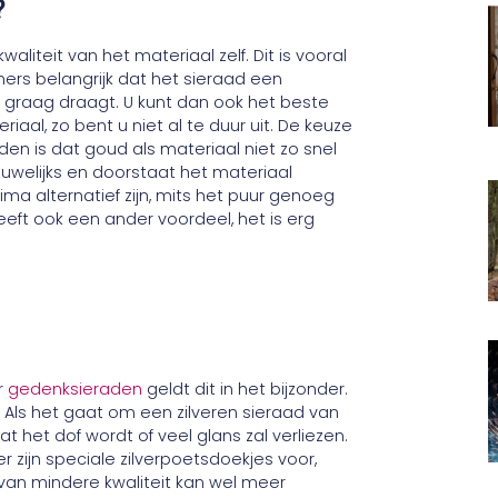
?
aliteit van het materiaal zelf. Dit is vooral
mmers belangrijk dat het sieraad een
d graag draagt. U kunt dan ook het beste
iaal, zo bent u niet al te duur uit. De keuze
en is dat goud als materiaal niet zo snel
welijks en doorstaat het materiaal
ima alternatief zijn, mits het puur genoeg
 heeft ook een ander voordeel, het is erg
or
gedenksieraden
geldt dit in het bijzonder.
. Als het gaat om een zilveren sieraad van
 het dof wordt of veel glans zal verliezen.
r zijn speciale zilverpoetsdoekjes voor,
r van mindere kwaliteit kan wel meer