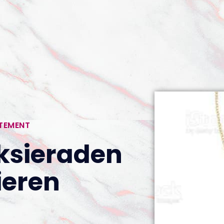
RTEMENT
ksieraden
ieren