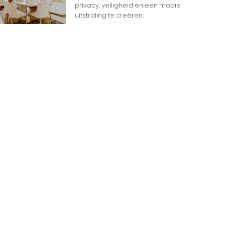
privacy, veiligheid en een mooie
uitstraling te creëren.
n
n op Woon gerelateerde Websites
eheim dat het internet overspoeld wordt door
d aan websites. Met zoveel keuzemogelijkheden
jk
e gids om de productie te maximaliseren