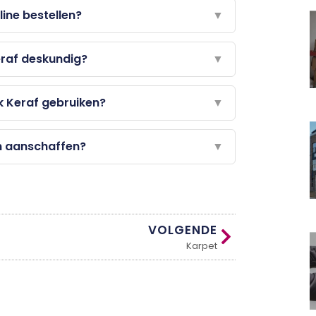
ine bestellen?
▼
eraf deskundig?
▼
k Keraf gebruiken?
▼
n aanschaffen?
▼
VOLGENDE
Karpet