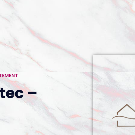
RTEMENT
tec –