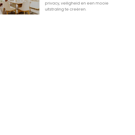
privacy, veiligheid en een mooie
uitstraling te creëren.
n
n op Woon gerelateerde Websites
eheim dat het internet overspoeld wordt door
d aan websites. Met zoveel keuzemogelijkheden
jk
e gids om de productie te maximaliseren