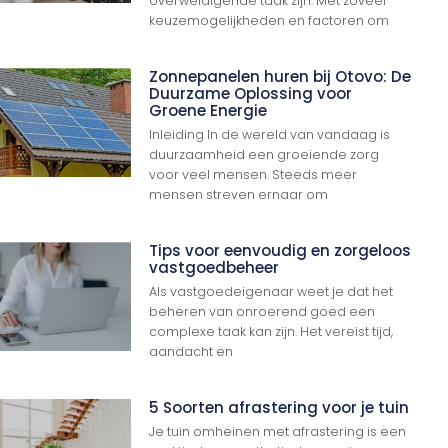
overweldigende taak zijn. Met zoveel
keuzemogelijkheden en factoren om
Zonnepanelen huren bij Otovo: De
Duurzame Oplossing voor
Groene Energie
Inleiding In de wereld van vandaag is
duurzaamheid een groeiende zorg
voor veel mensen. Steeds meer
mensen streven ernaar om
Tips voor eenvoudig en zorgeloos
vastgoedbeheer
Als vastgoedeigenaar weet je dat het
beheren van onroerend goed een
complexe taak kan zijn. Het vereist tijd,
aandacht en
5 Soorten afrastering voor je tuin
Je tuin omheinen met afrastering is een
Ga Naar Boven