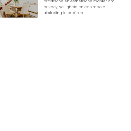
praktische en esthetische manier om
privacy, veiligheid en een mooie
uitstraling te creëren.
n
n op Woon gerelateerde Websites
eheim dat het internet overspoeld wordt door
d aan websites. Met zoveel keuzemogelijkheden
jk
e gids om de productie te maximaliseren