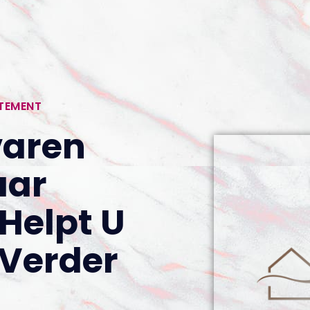
RTEMENT
varen
aar
 Helpt U
Verder