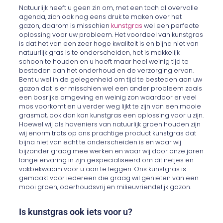
Natuurlijk heeft u geen zin om, met een toch al overvolle
agenda, zich ook nog eens druk te maken over het
gazon, daarom is misschien
kunstgras
wel een perfecte
oplossing voor uw probleem. Het voordeel van kunstgras
is dat het van een zeer hoge kwaliteit is en bijna niet van
natuurlijk gras is te onderscheiden, het is makkelijk
schoon te houden en u hoeft maar heel weinig tijd te
besteden aan het onderhoud en de verzorging ervan.
Bent u wel in de gelegenheid om tijd te besteden aan uw
gazon dat is er misschien wel een ander probleem zoals
een bosrijke omgeving en weinig zon waardoor er veel
mos voorkomt en u verder weg lijkt te zijn van een mooie
grasmat, ook dan kan kunstgras een oplossing voor u zijn.
Hoewel wij als hoveniers van natuurlijk groen houden zijn
wij enorm trots op ons prachtige product kunstgras dat
bijna niet van echt te onderscheiden is en waar wij
bijzonder graag mee werken en waar wij door onze jaren
lange ervaring in zijn gespecialiseerd om dit netjes en
vakbekwaam voor u aan te leggen. Ons kunstgras is
gemaakt voor iedereen die graag wil genieten van een
mooi groen, oderhoudsvrij en milieuvriendelijk gazon.
Is kunstgras ook iets voor u?