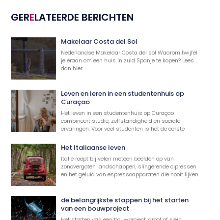
GER
E
LATEERDE BERICHTEN
Makelaar Costa del Sol
Nederlandse Makelaar Costa del sol Waarom twijfel
je eraan om een huis in zuid Spanje te kopen? Lees
dan hier
Leven en leren in een studentenhuis op
Curaçao
Het leven in een studentenhuis op Curaçao
combineert studie, zelfstandigheid en sociale
ervaringen. Voor veel studenten is het de eerste
Het Italiaanse leven
Italië roept bij velen meteen beelden op van
zonovergoten landschappen, slingerende cipressen
en het geluid van espressoapparaten die nooit lijken
de belangrijkste stappen bij het starten
van een bouwproject
Het starten van een bouwproject, groot of klein,