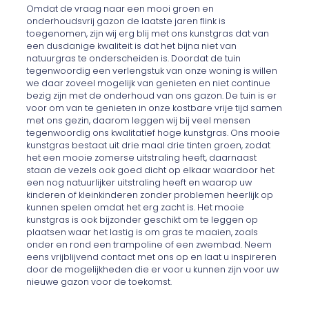
Omdat de vraag naar een mooi groen en
onderhoudsvrij gazon de laatste jaren flink is
toegenomen, zijn wij erg blij met ons kunstgras dat van
een dusdanige kwaliteit is dat het bijna niet van
natuurgras te onderscheiden is. Doordat de tuin
tegenwoordig een verlengstuk van onze woning is willen
we daar zoveel mogelijk van genieten en niet continue
bezig zijn met de onderhoud van ons gazon. De tuin is er
voor om van te genieten in onze kostbare vrije tijd samen
met ons gezin, daarom leggen wij bij veel mensen
tegenwoordig ons kwalitatief hoge kunstgras. Ons mooie
kunstgras bestaat uit drie maal drie tinten groen, zodat
het een mooie zomerse uitstraling heeft, daarnaast
staan de vezels ook goed dicht op elkaar waardoor het
een nog natuurlijker uitstraling heeft en waarop uw
kinderen of kleinkinderen zonder problemen heerlijk op
kunnen spelen omdat het erg zacht is. Het mooie
kunstgras is ook bijzonder geschikt om te leggen op
plaatsen waar het lastig is om gras te maaien, zoals
onder en rond een trampoline of een zwembad. Neem
eens vrijblijvend contact met ons op en laat u inspireren
door de mogelijkheden die er voor u kunnen zijn voor uw
nieuwe gazon voor de toekomst.