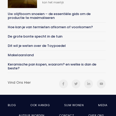
kan het moeilijk
Uw olijfboom snoeien – de essentiële gids om de
productie te maximaliseren
Hoe kan je van termieten afkomen of voorkomen?
De grote bonte specht in de tuin
Dit wil je weten over de Toypoedel
Makelaarsland
Keramische pan kopen, waarom? en welke is dan de
beste?
Vind Ons Hier
BLOG
OOK HANDIG
SLIM WONEN
MEDIA
AUTEUR WORDEN
CONTACT
OVER ONS