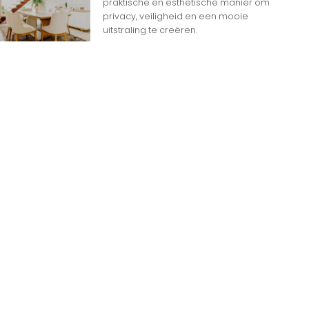
praktische en esthetische manier om
privacy, veiligheid en een mooie
uitstraling te creëren.
n
n op Woon gerelateerde Websites
eheim dat het internet overspoeld wordt door
d aan websites. Met zoveel keuzemogelijkheden
jk
e gids om de productie te maximaliseren