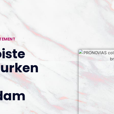
RTEMENT
iste
jurken
rdam