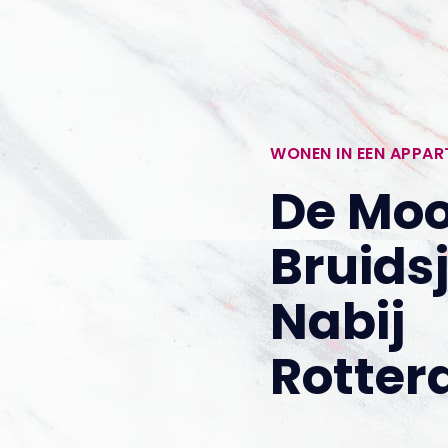
WONEN IN EEN APPA
De Moo
Bruids
Nabij
Rotte