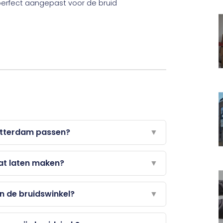
Rotterdam passen?
▼
aat laten maken?
▼
n de bruidswinkel?
▼