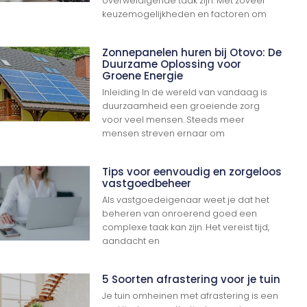
overweldigende taak zijn. Met zoveel
keuzemogelijkheden en factoren om
Zonnepanelen huren bij Otovo: De
Duurzame Oplossing voor
Groene Energie
Inleiding In de wereld van vandaag is
duurzaamheid een groeiende zorg
voor veel mensen. Steeds meer
mensen streven ernaar om
Tips voor eenvoudig en zorgeloos
vastgoedbeheer
Als vastgoedeigenaar weet je dat het
beheren van onroerend goed een
complexe taak kan zijn. Het vereist tijd,
aandacht en
5 Soorten afrastering voor je tuin
Je tuin omheinen met afrastering is een
Ga Naar Boven