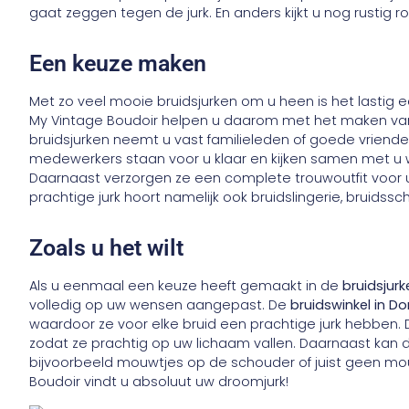
gaat zeggen tegen de jurk. En anders kijkt u nog rustig ro
Een keuze maken
Met zo veel mooie bruidsjurken om u heen is het lasti
My Vintage Boudoir helpen u daarom met het maken van 
bruidsjurken neemt u vast familieleden of goede vriend
medewerkers staan voor u klaar en kijken samen met u w
Daarnaast verzorgen ze een complete trouwoutfit voor u,
prachtige jurk hoort namelijk ook bruidslingerie, bruidss
Zoals u het wilt
Als u eenmaal een keuze heeft gemaakt in de
bruidsjur
volledig op uw wensen aangepast. De
bruidswinkel in D
waardoor ze voor elke bruid een prachtige jurk hebben. 
zodat ze prachtig op uw lichaam vallen. Daarnaast kan
bijvoorbeeld mouwtjes op de schouder of juist geen mou
Boudoir vindt u absoluut uw droomjurk!