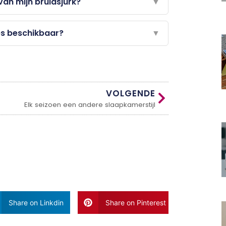
 van mijn bruidsjurk?
▼
es beschikbaar?
▼
VOLGENDE
Elk seizoen een andere slaapkamerstijl
Share on Linkdin
Share on Pinterest