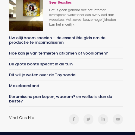
Geen Reacties
Het is geen geheim dat het internet
overspoeld wordt door een overvloed aan
websites. Met zoveel keuzemogelijkheden
kan het moeilijk
Uw olijfboom snoeien – de essentiële gids om de
productie te maximaliseren
Hoe kan je van termieten afkomen of voorkomen?
De grote bonte specht in de tuin
Dit wil je weten over de Toypoedel
Makelaarsland
Keramische pan kopen, waarom? en welke is dan de
beste?
Vind Ons Hier