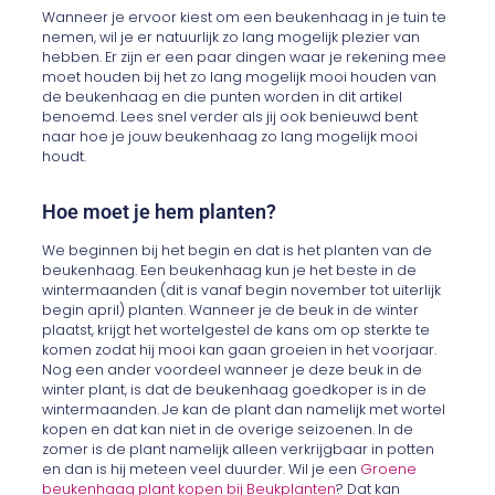
Wanneer je ervoor kiest om een beukenhaag in je tuin te
nemen, wil je er natuurlijk zo lang mogelijk plezier van
hebben. Er zijn er een paar dingen waar je rekening mee
moet houden bij het zo lang mogelijk mooi houden van
de beukenhaag en die punten worden in dit artikel
benoemd. Lees snel verder als jij ook benieuwd bent
naar hoe je jouw beukenhaag zo lang mogelijk mooi
houdt.
Hoe moet je hem planten?
We beginnen bij het begin en dat is het planten van de
beukenhaag. Een beukenhaag kun je het beste in de
wintermaanden (dit is vanaf begin november tot uiterlijk
begin april) planten. Wanneer je de beuk in de winter
plaatst, krijgt het wortelgestel de kans om op sterkte te
komen zodat hij mooi kan gaan groeien in het voorjaar.
Nog een ander voordeel wanneer je deze beuk in de
winter plant, is dat de beukenhaag goedkoper is in de
wintermaanden. Je kan de plant dan namelijk met wortel
kopen en dat kan niet in de overige seizoenen. In de
zomer is de plant namelijk alleen verkrijgbaar in potten
en dan is hij meteen veel duurder. Wil je een
Groene
beukenhaag plant kopen bij Beukplanten
? Dat kan