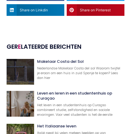
Share on Linkdin
Share on Pinterest
GER
E
LATEERDE BERICHTEN
Makelaar Costa del Sol
Nederlandse Makelaar Costa del sol Waarom twijfel
je eraan om een huis in zuid Spanje te kopen? Lees
dan hier
Leven en leren in een studentenhuis op
Curaçao
Het leven in een studentenhuis op Curaçao
combineert studie, zelfstandigheid en sociale
ervaringen. Voor veel studenten is het de eerste
Het Italiaanse leven
Italië roept bij velen meteen beelden op van