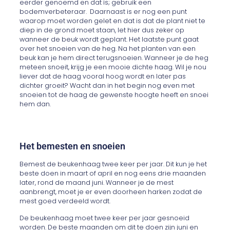
eerder genoemd en dat is; gebruik een
bodemverbeteraar. Daarnaast is er nog een punt
waarop moet worden gelet en dat is dat de plant niet te
diep in de grond moet staan, let hier dus zeker op
wanneer de beuk wordt geplant. Het laatste punt gaat
over het snoeien van de heg. Na het planten van een
beuk kan je hem direct terugsnoeien. Wanneer je de heg
meteen snoeit, krijg je een mooie dichte haag. Wil je nou
liever dat de haag vooral hoog wordt en later pas
dichter groeit? Wacht dan in het begin nog even met
snoeien tot de haag de gewenste hoogte heeft en snoei
hem dan.
Het bemesten en snoeien
Bemest de beukenhaag twee keer per jaar. Dit kun je het
beste doen in maart of april en nog eens drie maanden
later, rond de maand juni. Wanneer je de mest
aanbrengt, moet je er even doorheen harken zodat de
mest goed verdeeld wordt.
De beukenhaag moet twee keer per jaar gesnoeid
worden. De beste maanden om dit te doen zijn juni en