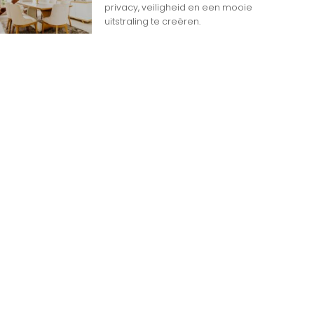
privacy, veiligheid en een mooie
uitstraling te creëren.
n
n op Woon gerelateerde Websites
eheim dat het internet overspoeld wordt door
d aan websites. Met zoveel keuzemogelijkheden
jk
e gids om de productie te maximaliseren