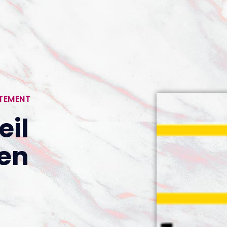
RTEMENT
eil
len