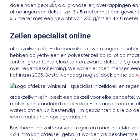
doeleinden gebruikt, o.a. grondzeilen, overkappingen en
afmetingen van dekzeil zijn 3 x 5 meter met een gewicht
x 5 meter met een gewicht van 230 g/m² en 4 x 6 meter
Zeilen specialist online
afdekzeilwinkel.nl – de specialist in zware regen bescher
hebben polyethyleen en polyester zeil op rol of op maat 
tenten, grote tenten, luxe tenten, zwarte dekzeilen, groe
over regenbescherming. We waren er toen mensen een 
Katrina in 2005. Bestel vandaag nog zeildoek online op
w
afdekzeilwinkel.nl biedt een dekzeil voor elke behoefte
maten van standaard afdekzeilen – in transparante, in effe
waterdicht en UV-bestendig – in gedachten als je op de
werkplaatsen en opslagplaatsen.
Beschermend zeil voor voertuigen en machines. Met ee
1524 mm kan afdekzeil gebruikt worden als beschermzeil 