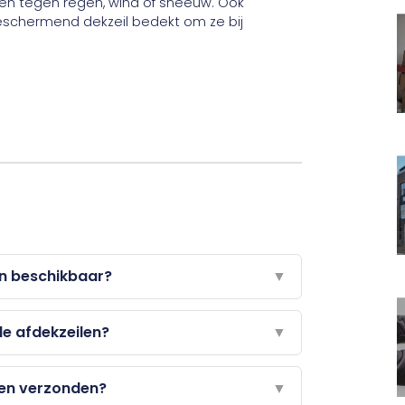
en tegen regen, wind of sneeuw. Ook
schermend dekzeil bedekt om ze bij
jn beschikbaar?
▼
de afdekzeilen?
▼
gen verzonden?
▼