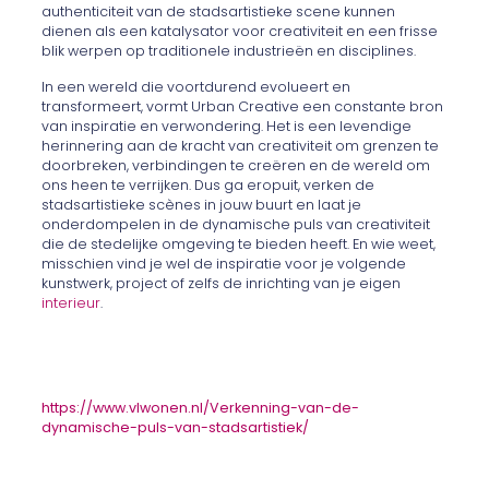
authenticiteit van de stadsartistieke scene kunnen
dienen als een katalysator voor creativiteit en een frisse
blik werpen op traditionele industrieën en disciplines.
In een wereld die voortdurend evolueert en
transformeert, vormt Urban Creative een constante bron
van inspiratie en verwondering. Het is een levendige
herinnering aan de kracht van creativiteit om grenzen te
doorbreken, verbindingen te creëren en de wereld om
ons heen te verrijken. Dus ga eropuit, verken de
stadsartistieke scènes in jouw buurt en laat je
onderdompelen in de dynamische puls van creativiteit
die de stedelijke omgeving te bieden heeft. En wie weet,
misschien vind je wel de inspiratie voor je volgende
kunstwerk, project of zelfs de inrichting van je eigen
interieur
.
https://www.vlwonen.nl/Verkenning-van-de-
dynamische-puls-van-stadsartistiek/