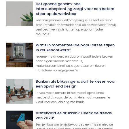
Het groene geheim: hoe
interieurbeplanting zorgt voor een betere
sfeer op de werkvloer
Een aangename werkomgeving is essentieel voor
productiviteit en tevredenheid op de werkvloer. Terwijl
veel bedrijven zich richten op ergonomische
meubels
Wat zijn momenteel de populairste stijlen
in keukenontwerp?
Iedereen is anders en daarom wordt iedere keuken
naar eigen smaak met details,
materiaalcombinaties, apparatuur en kleuren
individueel vormgegeven. Wil
Banken als blikvangers: durf te kiezen voor
een opvallend design
In veel woonkamers is het meest opvallende
meubelstuk vaak: de bank. Helemaal wanneer je
kiest voor een lekker grote bank,
Visitekaartjes drukken? Check de trends
van 2023!
Ben je klaar om je visitekaartjes een frisse, nieuwe
look te geven? Dan ben je hier aan het juiste adres.