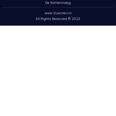
De Kamervraag
www.VLwonen.nl
All Rights Reserved © 2023