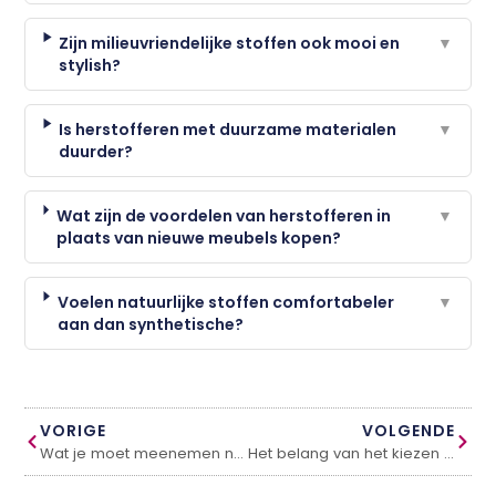
Zijn milieuvriendelijke stoffen ook mooi en
▼
stylish?
Is herstofferen met duurzame materialen
▼
duurder?
Wat zijn de voordelen van herstofferen in
▼
plaats van nieuwe meubels kopen?
Voelen natuurlijke stoffen comfortabeler
▼
aan dan synthetische?
VORIGE
VOLGENDE
Wat je moet meenemen naar je eerste gesprek met een advocaat
Het belang van het kiezen voor de juiste kweekkas