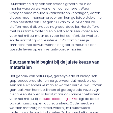
Duurzaamheid speelt een steeds grotere rol in de
manier waarop we wonen en consumeren. Waar
vroeger oude meubels vaak werden vervangen, kiezen
steeds meer mensen ervoor om hun geliefde stukken te
laten herstofferen. Het gebruik van milieuvriendelijke
stoffen maakt dit proces nog waardevoller. Herstofferen
met duurzame materialen biedt niet alleen voordelen
voor het milieu, maar ook voor het comfort, de kwaliteit
en de uitstraling van je interieur. Zo combineer je
ambacht met bewust wonen en geef je meubels een
tweede leven op een verantwoorde manier.
Duurzaamheid begint bij de juiste keuze van
materialen
Het gebruik van natuurlijke, gerecyclede of biologisch
geproduceerde stoffen zorgt ervoor dat meubels op
een milieuvriendelijke manier worden vernieuwd. Stoffen
gemaakt van hennep, linnen of gerecyclede vezels zijn
niet alleen sterk en slijtvast, maar ook minder belastend
voor het milieu. Bij
meubelstoffering in Oss
ligt de focus
op vakmanschap én duurzaamheid. Oude meubels
worden met zorg hersteld, waarbij milieubewuste
materialen de hoofdrol spelen. Zo behoudt elk meubel