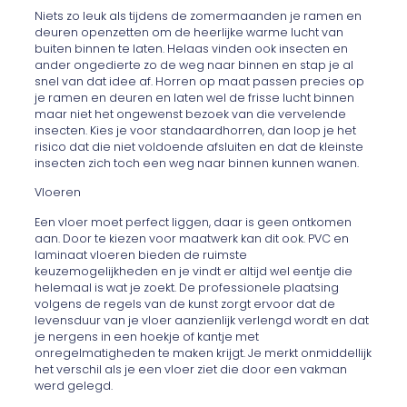
Niets zo leuk als tijdens de zomermaanden je ramen en
deuren openzetten om de heerlijke warme lucht van
buiten binnen te laten. Helaas vinden ook insecten en
ander ongedierte zo de weg naar binnen en stap je al
snel van dat idee af. Horren op maat passen precies op
je ramen en deuren en laten wel de frisse lucht binnen
maar niet het ongewenst bezoek van die vervelende
insecten. Kies je voor standaardhorren, dan loop je het
risico dat die niet voldoende afsluiten en dat de kleinste
insecten zich toch een weg naar binnen kunnen wanen.
Vloeren
Een vloer moet perfect liggen, daar is geen ontkomen
aan. Door te kiezen voor maatwerk kan dit ook. PVC en
laminaat vloeren bieden de ruimste
keuzemogelijkheden en je vindt er altijd wel eentje die
helemaal is wat je zoekt. De professionele plaatsing
volgens de regels van de kunst zorgt ervoor dat de
levensduur van je vloer aanzienlijk verlengd wordt en dat
je nergens in een hoekje of kantje met
onregelmatigheden te maken krijgt. Je merkt onmiddellijk
het verschil als je een vloer ziet die door een vakman
werd gelegd.