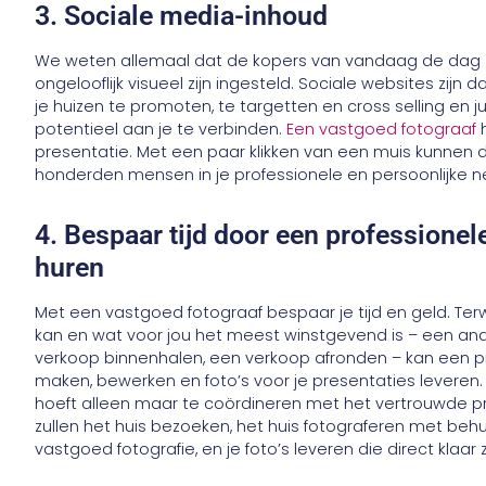
3. Sociale media-inhoud
We weten allemaal dat de kopers van vandaag de dag ze
ongelooflijk visueel zijn ingesteld. Sociale websites z
je huizen te promoten, te targetten en cross selling en j
potentieel aan je te verbinden.
Een vastgoed fotograaf
presentatie. Met een paar klikken van een muis kunnen
honderden mensen in je professionele en persoonlijke n
4. Bespaar tijd door een professionel
huren
Met een vastgoed fotograaf bespaar je tijd en geld. Terwi
kan en wat voor jou het meest winstgevend is – een ande
verkoop binnenhalen, een verkoop afronden – kan een pr
maken, bewerken en foto’s voor je presentaties leveren. Je
hoeft alleen maar te coördineren met het vertrouwde pr
zullen het huis bezoeken, het huis fotograferen met beh
vastgoed fotografie, en je foto’s leveren die direct klaa