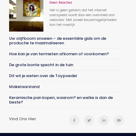
Geen Reacties
Het is geen geheim dat het internet
overspoeld wordt door een overvloed aan
websites. Met zoveel keuzemogelijkheden
kan het moeilijk
Uw olijfboom snoeien – de essentiële gids om de
productie te maximaliseren
Hoe kan je van termieten afkomen of voorkomen?
De grote bonte specht in de tuin
Dit wil je weten over de Toypoedel
Makelaarsland
Keramische pan kopen, waarom? en welke is dan de
beste?
Vind Ons Hier