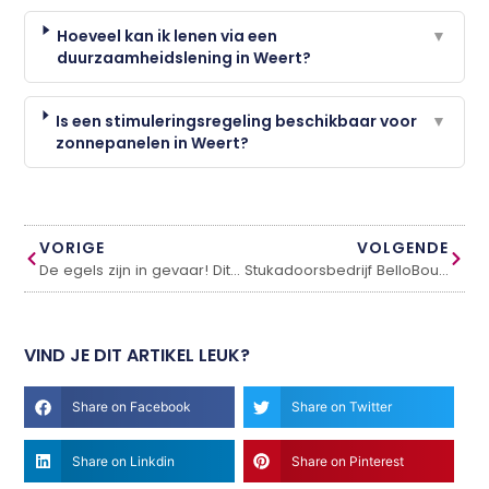
Hoeveel kan ik lenen via een
▼
duurzaamheidslening in Weert?
Is een stimuleringsregeling beschikbaar voor
▼
zonnepanelen in Weert?
VORIGE
VOLGENDE
De egels zijn in gevaar! Dit is wat jij kunt doen om een steentje bij te dragen!
Stukadoorsbedrijf BelloBouw uit Nijmegen
VIND JE DIT ARTIKEL LEUK?
Share on Facebook
Share on Twitter
Share on Linkdin
Share on Pinterest