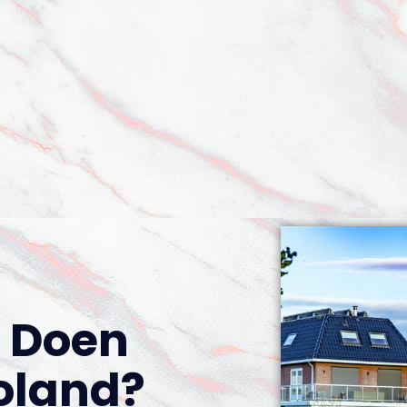
 Doen
voland?